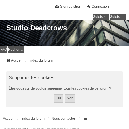
S’enregistrer
Connexion
Sujets sans réponse
Sujets actifs
Studio Deadcrows
FAQ
Rechercher
Accueil
Index du forum
Supprimer les cookies
Êtes-vous sûr de vouloir supprimer tous les cookies de ce forum ?
Accueil
Index du forum
Nous contacter
Développé par
phpBB
® Forum Software © phpBB Limited