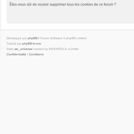
Êtes-vous sûr de vouloir supprimer tous les cookies de ce forum ?
Développé par
phpBB
® Forum Software © phpBB Limited
Traduit par
phpBB-fr.com
Style
we_universal
created by INVENTEA & v12mike
Confidentialité
|
Conditions