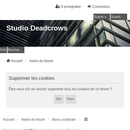
S’enregistrer
Connexion
Sujets sans réponse
Sujets actifs
Studio Deadcrows
FAQ
Rechercher
Accueil
Index du forum
Supprimer les cookies
Êtes-vous sûr de vouloir supprimer tous les cookies de ce forum ?
Accueil
Index du forum
Nous contacter
Développé par
phpBB
® Forum Software © phpBB Limited