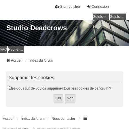
S’enregistrer
Connexion
Sujets sans réponse
Sujets actifs
Studio Deadcrows
FAQ
Rechercher
Accueil
Index du forum
Supprimer les cookies
Êtes-vous sûr de vouloir supprimer tous les cookies de ce forum ?
Accueil
Index du forum
Nous contacter
Développé par
phpBB
® Forum Software © phpBB Limited