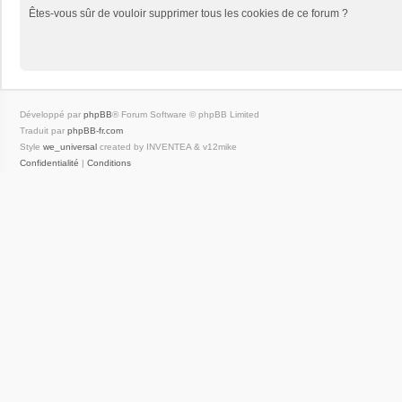
Êtes-vous sûr de vouloir supprimer tous les cookies de ce forum ?
Développé par
phpBB
® Forum Software © phpBB Limited
Traduit par
phpBB-fr.com
Style
we_universal
created by INVENTEA & v12mike
Confidentialité
|
Conditions