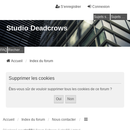
S’enregistrer
Connexion
Sujets sans réponse
Sujets actifs
Studio Deadcrows
FAQ
Rechercher
Accueil
Index du forum
Supprimer les cookies
Êtes-vous sûr de vouloir supprimer tous les cookies de ce forum ?
Accueil
Index du forum
Nous contacter
Développé par
phpBB
® Forum Software © phpBB Limited