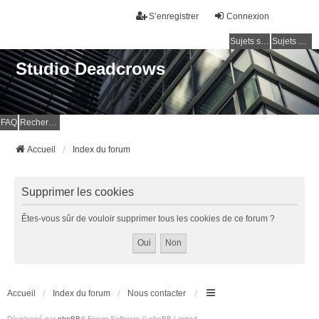
S’enregistrer
Connexion
Sujets sans réponse
Sujets actifs
Studio Deadcrows
FAQ
Rechercher
Accueil
Index du forum
Supprimer les cookies
Êtes-vous sûr de vouloir supprimer tous les cookies de ce forum ?
Accueil
Index du forum
Nous contacter
Développé par
phpBB
® Forum Software © phpBB Limited