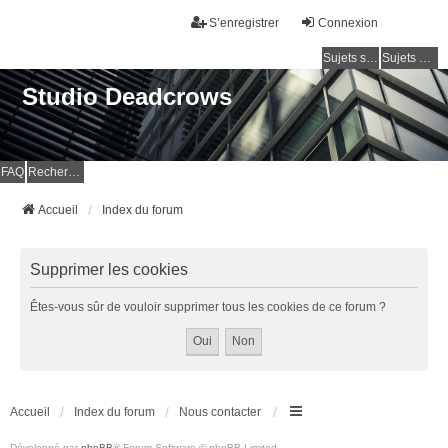
S’enregistrer
Connexion
Sujets sans réponse
Sujets actifs
Studio Deadcrows
FAQ
Rechercher
Accueil
Index du forum
Supprimer les cookies
Êtes-vous sûr de vouloir supprimer tous les cookies de ce forum ?
Accueil
Index du forum
Nous contacter
Développé par
phpBB
® Forum Software © phpBB Limited