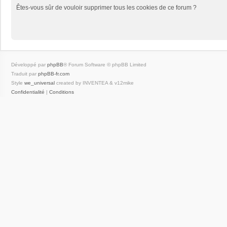
Êtes-vous sûr de vouloir supprimer tous les cookies de ce forum ?
Développé par
phpBB
® Forum Software © phpBB Limited
Traduit par
phpBB-fr.com
Style
we_universal
created by INVENTEA & v12mike
Confidentialité
|
Conditions