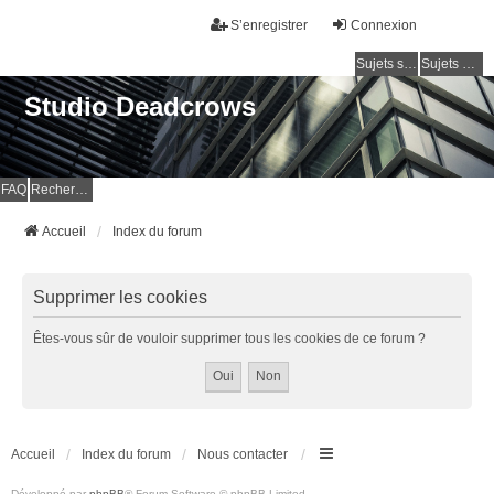
S’enregistrer
Connexion
Sujets sans réponse
Sujets actifs
Studio Deadcrows
FAQ
Rechercher
Accueil
Index du forum
Supprimer les cookies
Êtes-vous sûr de vouloir supprimer tous les cookies de ce forum ?
Accueil
Index du forum
Nous contacter
Développé par
phpBB
® Forum Software © phpBB Limited