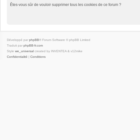
Êtes-vous sûr de vouloir supprimer tous les cookies de ce forum ?
Développé par
phpBB
® Forum Software © phpBB Limited
Traduit par
phpBB-fr.com
Style
we_universal
created by INVENTEA & v12mike
Confidentialité
|
Conditions