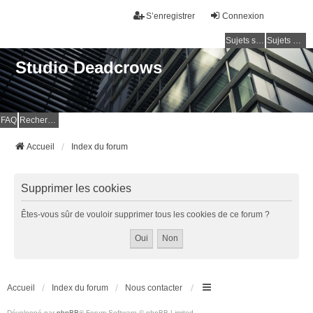
S’enregistrer
Connexion
Sujets sans réponse
Sujets actifs
Studio Deadcrows
FAQ
Rechercher
Accueil
Index du forum
Supprimer les cookies
Êtes-vous sûr de vouloir supprimer tous les cookies de ce forum ?
Accueil
Index du forum
Nous contacter
Développé par
phpBB
® Forum Software © phpBB Limited