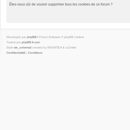
Êtes-vous sûr de vouloir supprimer tous les cookies de ce forum ?
Développé par
phpBB
® Forum Software © phpBB Limited
Traduit par
phpBB-fr.com
Style
we_universal
created by INVENTEA & v12mike
Confidentialité
|
Conditions