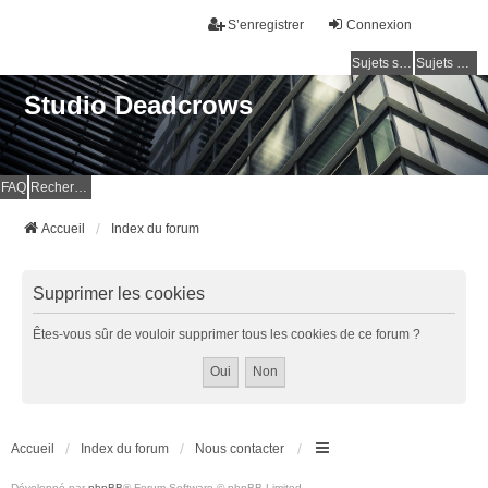
S’enregistrer
Connexion
Sujets sans réponse
Sujets actifs
Studio Deadcrows
FAQ
Rechercher
Accueil
Index du forum
Supprimer les cookies
Êtes-vous sûr de vouloir supprimer tous les cookies de ce forum ?
Accueil
Index du forum
Nous contacter
Développé par
phpBB
® Forum Software © phpBB Limited