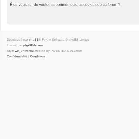
Êtes-vous sûr de vouloir supprimer tous les cookies de ce forum ?
Développé par
phpBB
® Forum Software © phpBB Limited
Traduit par
phpBB-fr.com
Style
we_universal
created by INVENTEA & v12mike
Confidentialité
|
Conditions