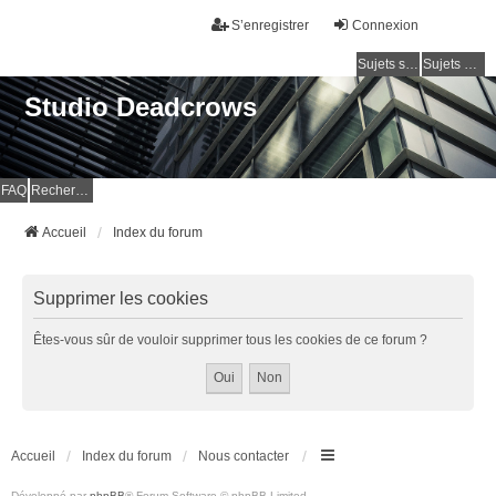
S’enregistrer
Connexion
Sujets sans réponse
Sujets actifs
Studio Deadcrows
FAQ
Rechercher
Accueil
Index du forum
Supprimer les cookies
Êtes-vous sûr de vouloir supprimer tous les cookies de ce forum ?
Accueil
Index du forum
Nous contacter
Développé par
phpBB
® Forum Software © phpBB Limited