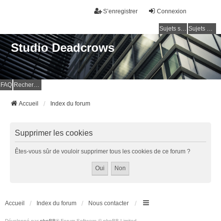
S’enregistrer
Connexion
Sujets sans réponse
Sujets actifs
Studio Deadcrows
FAQ
Rechercher
Accueil
Index du forum
Supprimer les cookies
Êtes-vous sûr de vouloir supprimer tous les cookies de ce forum ?
Accueil
Index du forum
Nous contacter
Développé par
phpBB
® Forum Software © phpBB Limited