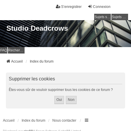
S’enregistrer
Connexion
Sujets sans réponse
Sujets actifs
Studio Deadcrows
FAQ
Rechercher
Accueil
Index du forum
Supprimer les cookies
Êtes-vous sûr de vouloir supprimer tous les cookies de ce forum ?
Accueil
Index du forum
Nous contacter
Développé par
phpBB
® Forum Software © phpBB Limited