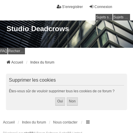
S’enregistrer
Connexion
Sujets sans réponse
Sujets actifs
Studio Deadcrows
FAQ
Rechercher
Accueil
Index du forum
Supprimer les cookies
Êtes-vous sûr de vouloir supprimer tous les cookies de ce forum ?
Accueil
Index du forum
Nous contacter
Développé par
phpBB
® Forum Software © phpBB Limited