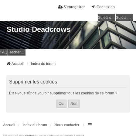
S’enregistrer
Connexion
Sujets sans réponse
Sujets actifs
Studio Deadcrows
FAQ
Rechercher
Accueil
Index du forum
Supprimer les cookies
Êtes-vous sûr de vouloir supprimer tous les cookies de ce forum ?
Accueil
Index du forum
Nous contacter
Développé par
phpBB
® Forum Software © phpBB Limited