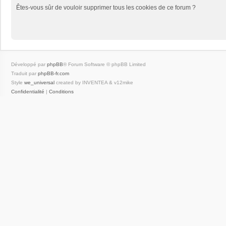
Êtes-vous sûr de vouloir supprimer tous les cookies de ce forum ?
Développé par
phpBB
® Forum Software © phpBB Limited
Traduit par
phpBB-fr.com
Style
we_universal
created by INVENTEA & v12mike
Confidentialité
|
Conditions