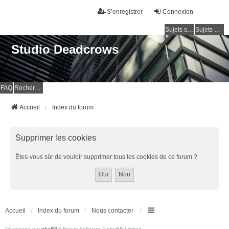
S’enregistrer
Connexion
Sujets sans réponse
Sujets actifs
Studio Deadcrows
FAQ
Rechercher
Accueil
Index du forum
Supprimer les cookies
Êtes-vous sûr de vouloir supprimer tous les cookies de ce forum ?
Accueil
Index du forum
Nous contacter
Développé par
phpBB
® Forum Software © phpBB Limited