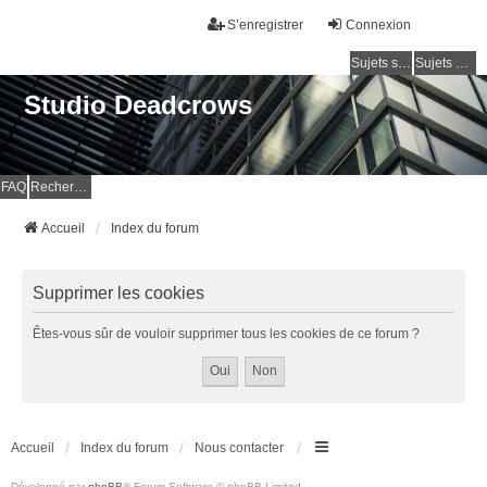
S’enregistrer
Connexion
Sujets sans réponse
Sujets actifs
Studio Deadcrows
FAQ
Rechercher
Accueil
Index du forum
Supprimer les cookies
Êtes-vous sûr de vouloir supprimer tous les cookies de ce forum ?
Accueil
Index du forum
Nous contacter
Développé par
phpBB
® Forum Software © phpBB Limited