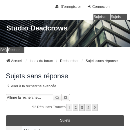
S’enregistrer
Connexion
Sujets sans réponse
Sujets actifs
Studio Deadcrows
FAQ
Rechercher
Accueil
Index du forum
Rechercher
Sujets sans réponse
Sujets sans réponse
Aller à la recherche avancée
Rechercher
Recherche Avancée
1
2
3
4
Suivante
92 Résultats Trouvés
Sujets