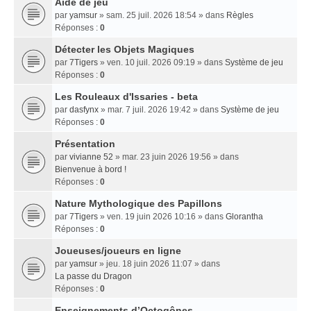
Aide de jeu
par
yamsur
» sam. 25 juil. 2026 18:54 » dans
Règles
Réponses :
0
Détecter les Objets Magiques
par
7Tigers
» ven. 10 juil. 2026 09:19 » dans
Système de jeu
Réponses :
0
Les Rouleaux d'Issaries - beta
par
dasfynx
» mar. 7 juil. 2026 19:42 » dans
Système de jeu
Réponses :
0
Présentation
par
vivianne 52
» mar. 23 juin 2026 19:56 » dans
Bienvenue à bord !
Réponses :
0
Nature Mythologique des Papillons
par
7Tigers
» ven. 19 juin 2026 10:16 » dans
Glorantha
Réponses :
0
Joueuses/joueurs en ligne
par
yamsur
» jeu. 18 juin 2026 11:07 » dans
La passe du Dragon
Réponses :
0
Enseignements dʼOctogônes