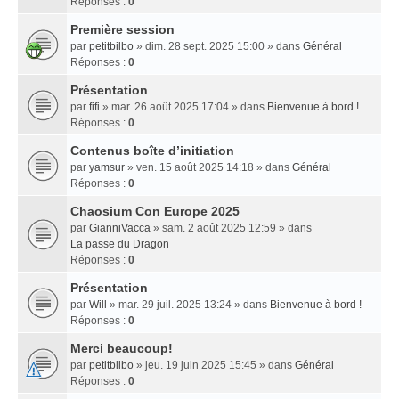
Réponses :
0
Première session
par
petitbilbo
» dim. 28 sept. 2025 15:00 » dans
Général
Réponses :
0
Présentation
par
fifi
» mar. 26 août 2025 17:04 » dans
Bienvenue à bord !
Réponses :
0
Contenus boîte d’initiation
par
yamsur
» ven. 15 août 2025 14:18 » dans
Général
Réponses :
0
Chaosium Con Europe 2025
par
GianniVacca
» sam. 2 août 2025 12:59 » dans
La passe du Dragon
Réponses :
0
Présentation
par
Will
» mar. 29 juil. 2025 13:24 » dans
Bienvenue à bord !
Réponses :
0
Merci beaucoup!
par
petitbilbo
» jeu. 19 juin 2025 15:45 » dans
Général
Réponses :
0