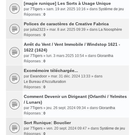
[magie runique] Les Sorts à Usage Unique
par
7Tigers
» sam. 19 avr. 2025 10:16 » dans
Système de jeu
Réponses :
0
Polices de caractères de Creative Fabrica
par
julia2323
» mar. 8 avr. 2025 09:39 » dans
La Noosphère
Réponses :
0
Arrêt du Vent / Vent Immobile / Windstop 1621 -
1622 (1624)
par
7Tigers
» lun. 3 mars 2025 10:54 » dans
Glorantha
Réponses :
0
Exomémoire téléchargée...
par
Ewandoor
» mar. 31 déc. 2024 13:33 » dans
Le Bureau d'Acculturation
Réponses :
0
Comment Devenir un Dirigeant (Orlanthi / Yelmites
/ Lunars)
par
7Tigers
» jeu. 26 sept. 2024 09:34 » dans
Glorantha
Réponses :
0
Sort Runique: Bouclier
par
7Tigers
» ven. 20 sept. 2024 09:47 » dans
Système de jeu
Réponses :
0