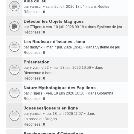
Aide de jeu
par
yamsur
» sam. 25 juil. 2026 18:54 » dans
Règles
Réponses :
0
Détecter les Objets Magiques
par
7Tigers
» ven. 10 juil. 2026 09:19 » dans
Système de jeu
Réponses :
0
Les Rouleaux d'Issaries - beta
par
dasfynx
» mar. 7 juil. 2026 19:42 » dans
Système de jeu
Réponses :
0
Présentation
par
vivianne 52
» mar. 23 juin 2026 19:56 » dans
Bienvenue à bord !
Réponses :
0
Nature Mythologique des Papillons
par
7Tigers
» ven. 19 juin 2026 10:16 » dans
Glorantha
Réponses :
0
Joueuses/joueurs en ligne
par
yamsur
» jeu. 18 juin 2026 11:07 » dans
La passe du Dragon
Réponses :
0
Enseignements dʼOctogônes