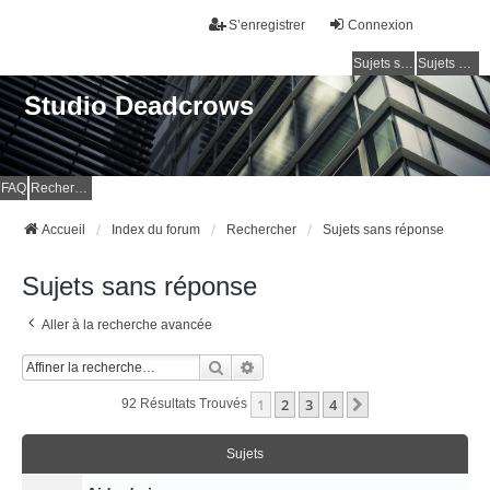
S’enregistrer
Connexion
Sujets sans réponse
Sujets actifs
Studio Deadcrows
FAQ
Rechercher
Accueil
Index du forum
Rechercher
Sujets sans réponse
Sujets sans réponse
Aller à la recherche avancée
Rechercher
Recherche Avancée
1
2
3
4
Suivante
92 Résultats Trouvés
Sujets