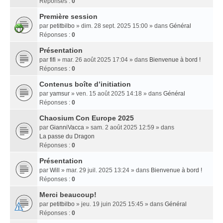
Réponses :
0
Première session
par
petitbilbo
» dim. 28 sept. 2025 15:00 » dans
Général
Réponses :
0
Présentation
par
fifi
» mar. 26 août 2025 17:04 » dans
Bienvenue à bord !
Réponses :
0
Contenus boîte d’initiation
par
yamsur
» ven. 15 août 2025 14:18 » dans
Général
Réponses :
0
Chaosium Con Europe 2025
par
GianniVacca
» sam. 2 août 2025 12:59 » dans
La passe du Dragon
Réponses :
0
Présentation
par
Will
» mar. 29 juil. 2025 13:24 » dans
Bienvenue à bord !
Réponses :
0
Merci beaucoup!
par
petitbilbo
» jeu. 19 juin 2025 15:45 » dans
Général
Réponses :
0