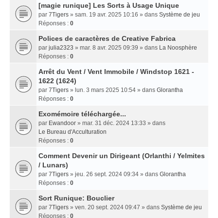
[magie runique] Les Sorts à Usage Unique
par
7Tigers
» sam. 19 avr. 2025 10:16 » dans
Système de jeu
Réponses :
0
Polices de caractères de Creative Fabrica
par
julia2323
» mar. 8 avr. 2025 09:39 » dans
La Noosphère
Réponses :
0
Arrêt du Vent / Vent Immobile / Windstop 1621 -
1622 (1624)
par
7Tigers
» lun. 3 mars 2025 10:54 » dans
Glorantha
Réponses :
0
Exomémoire téléchargée...
par
Ewandoor
» mar. 31 déc. 2024 13:33 » dans
Le Bureau d'Acculturation
Réponses :
0
Comment Devenir un Dirigeant (Orlanthi / Yelmites
/ Lunars)
par
7Tigers
» jeu. 26 sept. 2024 09:34 » dans
Glorantha
Réponses :
0
Sort Runique: Bouclier
par
7Tigers
» ven. 20 sept. 2024 09:47 » dans
Système de jeu
Réponses :
0