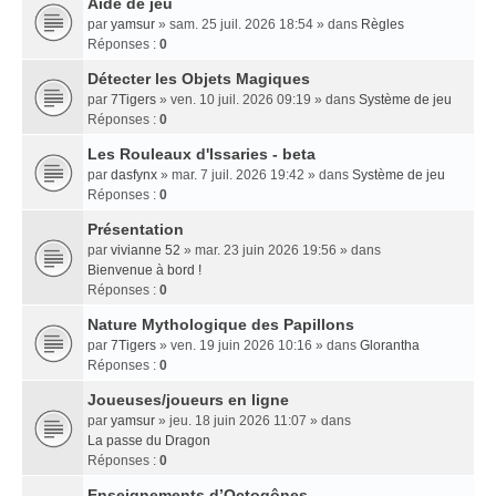
Aide de jeu
par
yamsur
» sam. 25 juil. 2026 18:54 » dans
Règles
Réponses :
0
Détecter les Objets Magiques
par
7Tigers
» ven. 10 juil. 2026 09:19 » dans
Système de jeu
Réponses :
0
Les Rouleaux d'Issaries - beta
par
dasfynx
» mar. 7 juil. 2026 19:42 » dans
Système de jeu
Réponses :
0
Présentation
par
vivianne 52
» mar. 23 juin 2026 19:56 » dans
Bienvenue à bord !
Réponses :
0
Nature Mythologique des Papillons
par
7Tigers
» ven. 19 juin 2026 10:16 » dans
Glorantha
Réponses :
0
Joueuses/joueurs en ligne
par
yamsur
» jeu. 18 juin 2026 11:07 » dans
La passe du Dragon
Réponses :
0
Enseignements dʼOctogônes