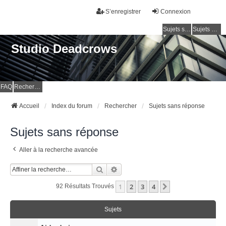
S’enregistrer
Connexion
Sujets sans réponse
Sujets actifs
Studio Deadcrows
FAQ
Rechercher
Accueil
Index du forum
Rechercher
Sujets sans réponse
Sujets sans réponse
Aller à la recherche avancée
Rechercher
Recherche Avancée
1
2
3
4
Suivante
92 Résultats Trouvés
Sujets