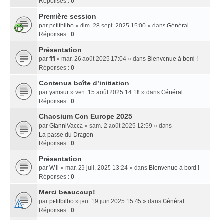
Réponses :
0
Première session
par
petitbilbo
» dim. 28 sept. 2025 15:00 » dans
Général
Réponses :
0
Présentation
par
fifi
» mar. 26 août 2025 17:04 » dans
Bienvenue à bord !
Réponses :
0
Contenus boîte d’initiation
par
yamsur
» ven. 15 août 2025 14:18 » dans
Général
Réponses :
0
Chaosium Con Europe 2025
par
GianniVacca
» sam. 2 août 2025 12:59 » dans
La passe du Dragon
Réponses :
0
Présentation
par
Will
» mar. 29 juil. 2025 13:24 » dans
Bienvenue à bord !
Réponses :
0
Merci beaucoup!
par
petitbilbo
» jeu. 19 juin 2025 15:45 » dans
Général
Réponses :
0