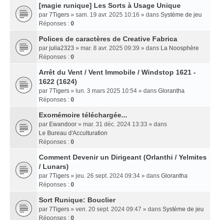
[magie runique] Les Sorts à Usage Unique
par
7Tigers
» sam. 19 avr. 2025 10:16 » dans
Système de jeu
Réponses :
0
Polices de caractères de Creative Fabrica
par
julia2323
» mar. 8 avr. 2025 09:39 » dans
La Noosphère
Réponses :
0
Arrêt du Vent / Vent Immobile / Windstop 1621 -
1622 (1624)
par
7Tigers
» lun. 3 mars 2025 10:54 » dans
Glorantha
Réponses :
0
Exomémoire téléchargée...
par
Ewandoor
» mar. 31 déc. 2024 13:33 » dans
Le Bureau d'Acculturation
Réponses :
0
Comment Devenir un Dirigeant (Orlanthi / Yelmites
/ Lunars)
par
7Tigers
» jeu. 26 sept. 2024 09:34 » dans
Glorantha
Réponses :
0
Sort Runique: Bouclier
par
7Tigers
» ven. 20 sept. 2024 09:47 » dans
Système de jeu
Réponses :
0