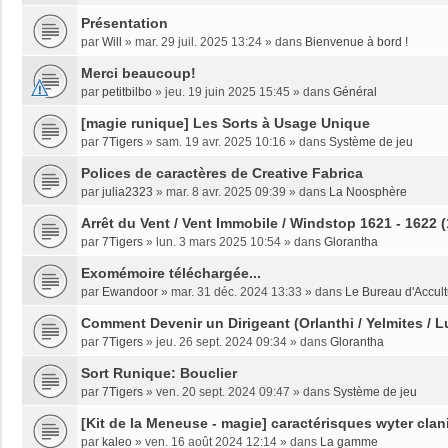
Présentation
par
Will
»
mar. 29 juil. 2025 13:24
» dans
Bienvenue à bord !
Merci beaucoup!
par
petitbilbo
»
jeu. 19 juin 2025 15:45
» dans
Général
[magie runique] Les Sorts à Usage Unique
par
7Tigers
»
sam. 19 avr. 2025 10:16
» dans
Système de jeu
Polices de caractères de Creative Fabrica
par
julia2323
»
mar. 8 avr. 2025 09:39
» dans
La Noosphère
Arrêt du Vent / Vent Immobile / Windstop 1621 - 1622 
par
7Tigers
»
lun. 3 mars 2025 10:54
» dans
Glorantha
Exomémoire téléchargée...
par
Ewandoor
»
mar. 31 déc. 2024 13:33
» dans
Le Bureau d'Accult
Comment Devenir un Dirigeant (Orlanthi / Yelmites / L
par
7Tigers
»
jeu. 26 sept. 2024 09:34
» dans
Glorantha
Sort Runique: Bouclier
par
7Tigers
»
ven. 20 sept. 2024 09:47
» dans
Système de jeu
[Kit de la Meneuse - magie] caractérisques wyter clan
par
kaleo
»
ven. 16 août 2024 12:14
» dans
La gamme