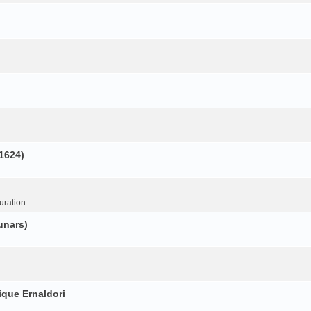
(1624)
uration
unars)
ique Ernaldori