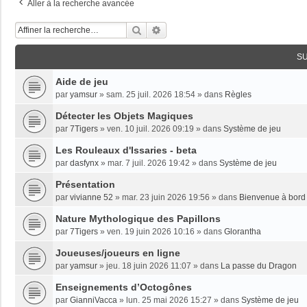
Aller à la recherche avancée
Rechercher
Recherche Avancée
S
Aide de jeu
par
yamsur
»
sam. 25 juil. 2026 18:54
» dans
Règles
Détecter les Objets Magiques
par
7Tigers
»
ven. 10 juil. 2026 09:19
» dans
Système de jeu
Les Rouleaux d'Issaries - beta
par
dasfynx
»
mar. 7 juil. 2026 19:42
» dans
Système de jeu
Présentation
par
vivianne 52
»
mar. 23 juin 2026 19:56
» dans
Bienvenue à bord 
Nature Mythologique des Papillons
par
7Tigers
»
ven. 19 juin 2026 10:16
» dans
Glorantha
Joueuses/joueurs en ligne
par
yamsur
»
jeu. 18 juin 2026 11:07
» dans
La passe du Dragon
Enseignements dʼOctogônes
par
GianniVacca
»
lun. 25 mai 2026 15:27
» dans
Système de jeu