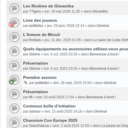
Les Rivières de Glorantha
par
7Tigers
»
lun. 18 mai 2026 11:35
» dans
Glorantha
Livre des joueurs
par
petitbilbo
»
jeu. 29 janv. 2026 22:14
» dans
Général
L’Armure de Minuit
par
thefada
»
jeu. 11 déc. 2025 01:05
» dans
Le salon de Leda Oref
Quels équipements ou accessoires utilisez-vous pour 
par
Odvine
»
lun. 6 oct. 2025 23:33
» dans
Bienvenue à bord !
Présentation
par
Odvine
»
lun. 6 oct. 2025 23:25
» dans
Bienvenue à bord !
Première session
par
petitbilbo
»
dim. 28 sept. 2025 15:00
» dans
Général
Présentation
par
fifi
»
mar. 26 août 2025 17:04
» dans
Bienvenue à bord !
Contenus boîte d’initiation
par
yamsur
»
ven. 15 août 2025 14:18
» dans
Général
Chaosium Con Europe 2025
par
GianniVacca
»
sam. 2 août 2025 12:59
» dans
La passe du Dra