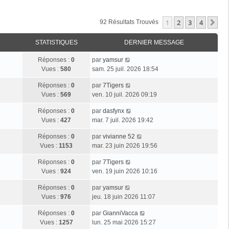
1
2
3
4
Su
92 Résultats Trouvés
STATISTIQUES
DERNIER MESSAGE
Réponses :
0
par
yamsur
Vues :
580
sam. 25 juil. 2026 18:54
Réponses :
0
par
7Tigers
Vues :
569
ven. 10 juil. 2026 09:19
Réponses :
0
par
dasfynx
Vues :
427
mar. 7 juil. 2026 19:42
Réponses :
0
par
vivianne 52
Vues :
1153
mar. 23 juin 2026 19:56
Réponses :
0
par
7Tigers
Vues :
924
ven. 19 juin 2026 10:16
Réponses :
0
par
yamsur
Vues :
976
jeu. 18 juin 2026 11:07
Réponses :
0
par
GianniVacca
Vues :
1257
lun. 25 mai 2026 15:27