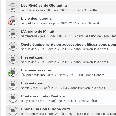
Les Rivières de Glorantha
par
7Tigers
»
lun. 18 mai 2026 11:35
» dans
Glorantha
Livre des joueurs
par
petitbilbo
»
jeu. 29 janv. 2026 22:14
» dans
Général
L’Armure de Minuit
par
thefada
»
jeu. 11 déc. 2025 01:05
» dans
Le salon de Leda Oref
Quels équipements ou accessoires utilisez-vous pour 
par
Odvine
»
lun. 6 oct. 2025 23:33
» dans
Bienvenue à bord !
Présentation
par
Odvine
»
lun. 6 oct. 2025 23:25
» dans
Bienvenue à bord !
Première session
par
petitbilbo
»
dim. 28 sept. 2025 15:00
» dans
Général
Présentation
par
fifi
»
mar. 26 août 2025 17:04
» dans
Bienvenue à bord !
Contenus boîte d’initiation
par
yamsur
»
ven. 15 août 2025 14:18
» dans
Général
Chaosium Con Europe 2025
par
GianniVacca
»
sam. 2 août 2025 12:59
» dans
La passe du Dra