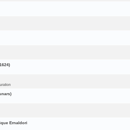
(1624)
uration
unars)
ique Ernaldori