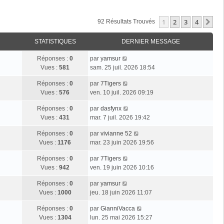
1
2
3
4
Su
92 Résultats Trouvés
STATISTIQUES
DERNIER MESSAGE
Réponses :
0
par
yamsur
Vues :
581
sam. 25 juil. 2026 18:54
Réponses :
0
par
7Tigers
Vues :
576
ven. 10 juil. 2026 09:19
Réponses :
0
par
dasfynx
Vues :
431
mar. 7 juil. 2026 19:42
Réponses :
0
par
vivianne 52
Vues :
1176
mar. 23 juin 2026 19:56
Réponses :
0
par
7Tigers
Vues :
942
ven. 19 juin 2026 10:16
Réponses :
0
par
yamsur
Vues :
1000
jeu. 18 juin 2026 11:07
Réponses :
0
par
GianniVacca
Vues :
1304
lun. 25 mai 2026 15:27