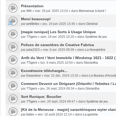
Présentation
par
Will
»
mar. 29 juil. 2025 13:24
» dans
Bienvenue à bord !
Merci beaucoup!
par
petitbilbo
»
jeu. 19 juin 2025 15:45
» dans
Général
[magie runique] Les Sorts à Usage Unique
par
7Tigers
»
sam. 19 avr. 2025 10:16
» dans
Système de jeu
Polices de caractères de Creative Fabrica
par
julia2323
»
mar. 8 avr. 2025 09:39
» dans
La Noosphère
Arrêt du Vent / Vent Immobile / Windstop 1621 - 1622 
par
7Tigers
»
lun. 3 mars 2025 10:54
» dans
Glorantha
Exomémoire téléchargée...
par
Ewandoor
»
mar. 31 déc. 2024 13:33
» dans
Le Bureau d'Accult
Comment Devenir un Dirigeant (Orlanthi / Yelmites / L
par
7Tigers
»
jeu. 26 sept. 2024 09:34
» dans
Glorantha
Sort Runique: Bouclier
par
7Tigers
»
ven. 20 sept. 2024 09:47
» dans
Système de jeu
[Kit de la Meneuse - magie] caractérisques wyter clan
par
kaleo
»
ven. 16 août 2024 12:14
» dans
La gamme