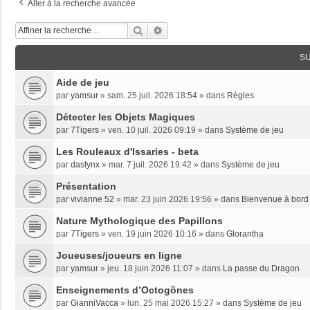
Aller à la recherche avancée
Rechercher
Recherche Avancée
S
Aide de jeu
par
yamsur
»
sam. 25 juil. 2026 18:54
» dans
Règles
Détecter les Objets Magiques
par
7Tigers
»
ven. 10 juil. 2026 09:19
» dans
Système de jeu
Les Rouleaux d'Issaries - beta
par
dasfynx
»
mar. 7 juil. 2026 19:42
» dans
Système de jeu
Présentation
par
vivianne 52
»
mar. 23 juin 2026 19:56
» dans
Bienvenue à bord 
Nature Mythologique des Papillons
par
7Tigers
»
ven. 19 juin 2026 10:16
» dans
Glorantha
Joueuses/joueurs en ligne
par
yamsur
»
jeu. 18 juin 2026 11:07
» dans
La passe du Dragon
Enseignements dʼOctogônes
par
GianniVacca
»
lun. 25 mai 2026 15:27
» dans
Système de jeu