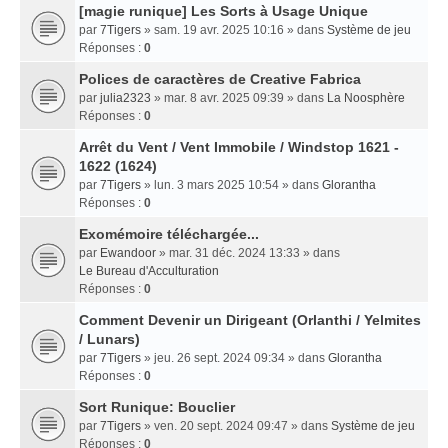
[magie runique] Les Sorts à Usage Unique
par
7Tigers
» sam. 19 avr. 2025 10:16 » dans
Système de jeu
Réponses :
0
Polices de caractères de Creative Fabrica
par
julia2323
» mar. 8 avr. 2025 09:39 » dans
La Noosphère
Réponses :
0
Arrêt du Vent / Vent Immobile / Windstop 1621 -
1622 (1624)
par
7Tigers
» lun. 3 mars 2025 10:54 » dans
Glorantha
Réponses :
0
Exomémoire téléchargée...
par
Ewandoor
» mar. 31 déc. 2024 13:33 » dans
Le Bureau d'Acculturation
Réponses :
0
Comment Devenir un Dirigeant (Orlanthi / Yelmites
/ Lunars)
par
7Tigers
» jeu. 26 sept. 2024 09:34 » dans
Glorantha
Réponses :
0
Sort Runique: Bouclier
par
7Tigers
» ven. 20 sept. 2024 09:47 » dans
Système de jeu
Réponses :
0