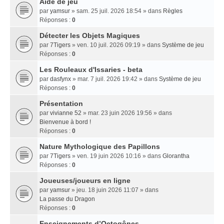
Aide de jeu
par
yamsur
» sam. 25 juil. 2026 18:54 » dans
Règles
Réponses :
0
Détecter les Objets Magiques
par
7Tigers
» ven. 10 juil. 2026 09:19 » dans
Système de jeu
Réponses :
0
Les Rouleaux d'Issaries - beta
par
dasfynx
» mar. 7 juil. 2026 19:42 » dans
Système de jeu
Réponses :
0
Présentation
par
vivianne 52
» mar. 23 juin 2026 19:56 » dans
Bienvenue à bord !
Réponses :
0
Nature Mythologique des Papillons
par
7Tigers
» ven. 19 juin 2026 10:16 » dans
Glorantha
Réponses :
0
Joueuses/joueurs en ligne
par
yamsur
» jeu. 18 juin 2026 11:07 » dans
La passe du Dragon
Réponses :
0
Enseignements dʼOctogônes