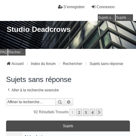
S’enregistrer
Connexion
Sujets sans réponse
Sujets actifs
Studio Deadcrows
FAQ
Rechercher
Accueil
Index du forum
Rechercher
Sujets sans réponse
Sujets sans réponse
Aller à la recherche avancée
Rechercher
Recherche Avancée
1
2
3
4
Suivante
92 Résultats Trouvés
Sujets