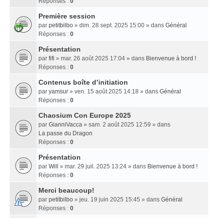
Réponses :
0
Première session
par
petitbilbo
» dim. 28 sept. 2025 15:00 » dans
Général
Réponses :
0
Présentation
par
fifi
» mar. 26 août 2025 17:04 » dans
Bienvenue à bord !
Réponses :
0
Contenus boîte d’initiation
par
yamsur
» ven. 15 août 2025 14:18 » dans
Général
Réponses :
0
Chaosium Con Europe 2025
par
GianniVacca
» sam. 2 août 2025 12:59 » dans
La passe du Dragon
Réponses :
0
Présentation
par
Will
» mar. 29 juil. 2025 13:24 » dans
Bienvenue à bord !
Réponses :
0
Merci beaucoup!
par
petitbilbo
» jeu. 19 juin 2025 15:45 » dans
Général
Réponses :
0