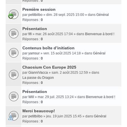
Réponses :
0
Première session
par
petitbilbo
» dim. 28 sept. 2025 15:00 » dans
Général
Réponses :
0
Présentation
par
fifi
» mar. 26 août 2025 17:04 » dans
Bienvenue à bord !
Réponses :
0
Contenus boîte d’initiation
par
yamsur
» ven. 15 août 2025 14:18 » dans
Général
Réponses :
0
Chaosium Con Europe 2025
par
GianniVacca
» sam. 2 août 2025 12:59 » dans
La passe du Dragon
Réponses :
0
Présentation
par
Will
» mar. 29 juil. 2025 13:24 » dans
Bienvenue à bord !
Réponses :
0
Merci beaucoup!
par
petitbilbo
» jeu. 19 juin 2025 15:45 » dans
Général
Réponses :
0