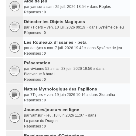
Aide de jeu
par
yamsur
» sam. 25 juil. 2026 18:54 » dans
Règles
Réponses :
0
Détecter les Objets Magiques
par
7Tigers
» ven. 10 juil. 2026 09:19 » dans
Système de jeu
Réponses :
0
Les Rouleaux d'Issaries - beta
par
dasfynx
» mar. 7 juil. 2026 19:42 » dans
Système de jeu
Réponses :
0
Présentation
par
vivianne 52
» mar. 23 juin 2026 19:56 » dans
Bienvenue à bord !
Réponses :
0
Nature Mythologique des Papillons
par
7Tigers
» ven. 19 juin 2026 10:16 » dans
Glorantha
Réponses :
0
Joueuses/joueurs en ligne
par
yamsur
» jeu. 18 juin 2026 11:07 » dans
La passe du Dragon
Réponses :
0
Enseignements dʼOctogônes