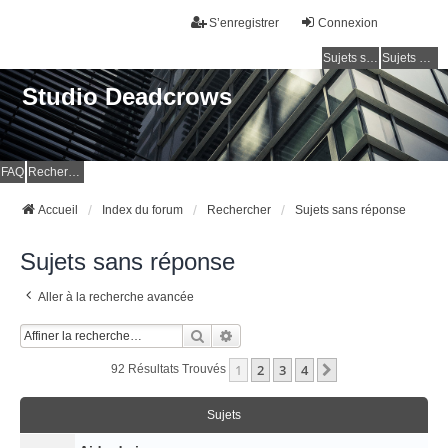
S’enregistrer
Connexion
Sujets sans réponse
Sujets actifs
Studio Deadcrows
FAQ
Rechercher
Accueil
Index du forum
Rechercher
Sujets sans réponse
Sujets sans réponse
Aller à la recherche avancée
Rechercher
Recherche Avancée
1
2
3
4
Suivante
92 Résultats Trouvés
Sujets