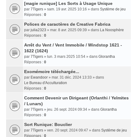
[magie runique] Les Sorts à Usage Unique
par
7Tigers
» sam. 19 avr. 2025 10:16 » dans
Système de jeu
Réponses :
0
Polices de caractères de Creative Fabrica
par
julia2323
» mar. 8 avr. 2025 09:39 » dans
La Noosphère
Réponses :
0
Arrêt du Vent / Vent Immobile / Windstop 1621 -
1622 (1624)
par
7Tigers
» lun. 3 mars 2025 10:54 » dans
Glorantha
Réponses :
0
Exomémoire téléchargée...
par
Ewandoor
» mar. 31 déc. 2024 13:33 » dans
Le Bureau d'Acculturation
Réponses :
0
Comment Devenir un Dirigeant (Orlanthi / Yelmites
/ Lunars)
par
7Tigers
» jeu. 26 sept. 2024 09:34 » dans
Glorantha
Réponses :
0
Sort Runique: Bouclier
par
7Tigers
» ven. 20 sept. 2024 09:47 » dans
Système de jeu
Réponses :
0