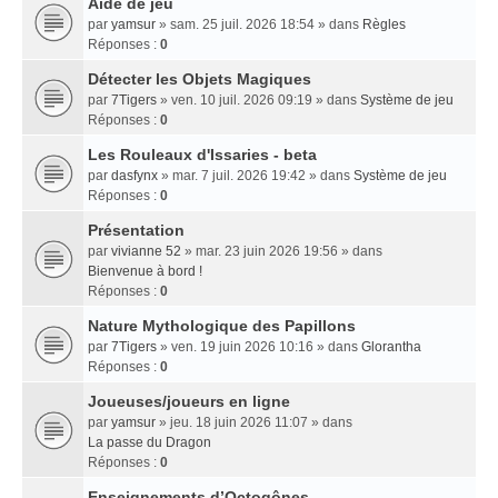
Aide de jeu
par
yamsur
» sam. 25 juil. 2026 18:54 » dans
Règles
Réponses :
0
Détecter les Objets Magiques
par
7Tigers
» ven. 10 juil. 2026 09:19 » dans
Système de jeu
Réponses :
0
Les Rouleaux d'Issaries - beta
par
dasfynx
» mar. 7 juil. 2026 19:42 » dans
Système de jeu
Réponses :
0
Présentation
par
vivianne 52
» mar. 23 juin 2026 19:56 » dans
Bienvenue à bord !
Réponses :
0
Nature Mythologique des Papillons
par
7Tigers
» ven. 19 juin 2026 10:16 » dans
Glorantha
Réponses :
0
Joueuses/joueurs en ligne
par
yamsur
» jeu. 18 juin 2026 11:07 » dans
La passe du Dragon
Réponses :
0
Enseignements dʼOctogônes