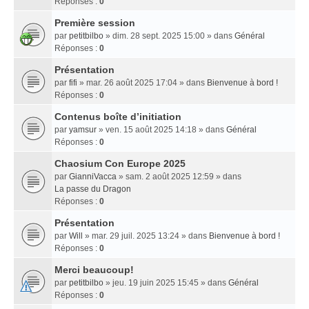
Réponses :
0
Première session
par
petitbilbo
» dim. 28 sept. 2025 15:00 » dans
Général
Réponses :
0
Présentation
par
fifi
» mar. 26 août 2025 17:04 » dans
Bienvenue à bord !
Réponses :
0
Contenus boîte d’initiation
par
yamsur
» ven. 15 août 2025 14:18 » dans
Général
Réponses :
0
Chaosium Con Europe 2025
par
GianniVacca
» sam. 2 août 2025 12:59 » dans
La passe du Dragon
Réponses :
0
Présentation
par
Will
» mar. 29 juil. 2025 13:24 » dans
Bienvenue à bord !
Réponses :
0
Merci beaucoup!
par
petitbilbo
» jeu. 19 juin 2025 15:45 » dans
Général
Réponses :
0