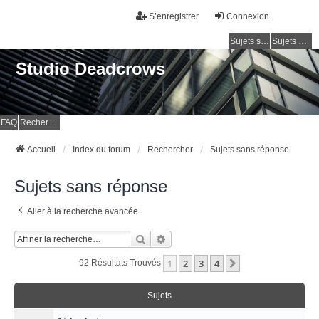
S’enregistrer
Connexion
Sujets sans réponse
Sujets actifs
Studio Deadcrows
FAQ
Rechercher
Accueil
Index du forum
Rechercher
Sujets sans réponse
Sujets sans réponse
Aller à la recherche avancée
Rechercher
Recherche Avancée
1
2
3
4
Suivante
92 Résultats Trouvés
Sujets