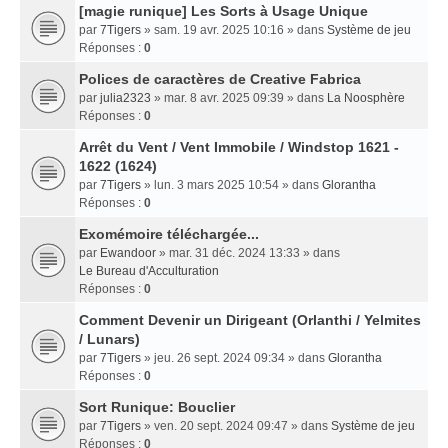
[magie runique] Les Sorts à Usage Unique
par
7Tigers
» sam. 19 avr. 2025 10:16 » dans
Système de jeu
Réponses :
0
Polices de caractères de Creative Fabrica
par
julia2323
» mar. 8 avr. 2025 09:39 » dans
La Noosphère
Réponses :
0
Arrêt du Vent / Vent Immobile / Windstop 1621 -
1622 (1624)
par
7Tigers
» lun. 3 mars 2025 10:54 » dans
Glorantha
Réponses :
0
Exomémoire téléchargée...
par
Ewandoor
» mar. 31 déc. 2024 13:33 » dans
Le Bureau d'Acculturation
Réponses :
0
Comment Devenir un Dirigeant (Orlanthi / Yelmites
/ Lunars)
par
7Tigers
» jeu. 26 sept. 2024 09:34 » dans
Glorantha
Réponses :
0
Sort Runique: Bouclier
par
7Tigers
» ven. 20 sept. 2024 09:47 » dans
Système de jeu
Réponses :
0