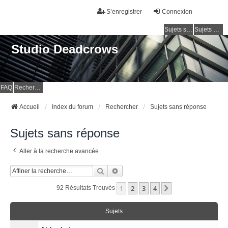
S’enregistrer
Connexion
Sujets sans réponse
Sujets actifs
Studio Deadcrows
FAQ
Rechercher
Accueil
Index du forum
Rechercher
Sujets sans réponse
Sujets sans réponse
Aller à la recherche avancée
Rechercher
Recherche Avancée
1
2
3
4
Suivante
92 Résultats Trouvés
Sujets