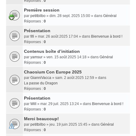
Réponses :
0
Première session
par
petitbilbo
» dim. 28 sept. 2025 15:00 » dans
Général
Réponses :
0
Présentation
par
fifi
» mar. 26 août 2025 17:04 » dans
Bienvenue à bord !
Réponses :
0
Contenus boîte d’initiation
par
yamsur
» ven. 15 août 2025 14:18 » dans
Général
Réponses :
0
Chaosium Con Europe 2025
par
GianniVacca
» sam. 2 août 2025 12:59 » dans
La passe du Dragon
Réponses :
0
Présentation
par
Will
» mar. 29 juil. 2025 13:24 » dans
Bienvenue à bord !
Réponses :
0
Merci beaucoup!
par
petitbilbo
» jeu. 19 juin 2025 15:45 » dans
Général
Réponses :
0