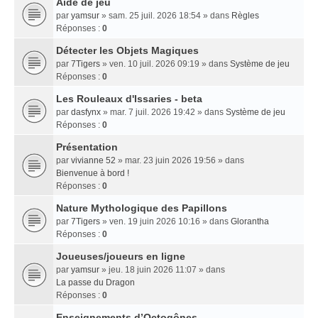
Aide de jeu
par
yamsur
» sam. 25 juil. 2026 18:54 » dans
Règles
Réponses :
0
Détecter les Objets Magiques
par
7Tigers
» ven. 10 juil. 2026 09:19 » dans
Système de jeu
Réponses :
0
Les Rouleaux d'Issaries - beta
par
dasfynx
» mar. 7 juil. 2026 19:42 » dans
Système de jeu
Réponses :
0
Présentation
par
vivianne 52
» mar. 23 juin 2026 19:56 » dans
Bienvenue à bord !
Réponses :
0
Nature Mythologique des Papillons
par
7Tigers
» ven. 19 juin 2026 10:16 » dans
Glorantha
Réponses :
0
Joueuses/joueurs en ligne
par
yamsur
» jeu. 18 juin 2026 11:07 » dans
La passe du Dragon
Réponses :
0
Enseignements dʼOctogônes