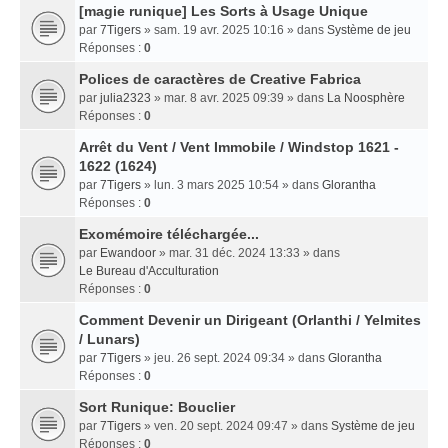
[magie runique] Les Sorts à Usage Unique
par
7Tigers
» sam. 19 avr. 2025 10:16 » dans
Système de jeu
Réponses :
0
Polices de caractères de Creative Fabrica
par
julia2323
» mar. 8 avr. 2025 09:39 » dans
La Noosphère
Réponses :
0
Arrêt du Vent / Vent Immobile / Windstop 1621 -
1622 (1624)
par
7Tigers
» lun. 3 mars 2025 10:54 » dans
Glorantha
Réponses :
0
Exomémoire téléchargée...
par
Ewandoor
» mar. 31 déc. 2024 13:33 » dans
Le Bureau d'Acculturation
Réponses :
0
Comment Devenir un Dirigeant (Orlanthi / Yelmites
/ Lunars)
par
7Tigers
» jeu. 26 sept. 2024 09:34 » dans
Glorantha
Réponses :
0
Sort Runique: Bouclier
par
7Tigers
» ven. 20 sept. 2024 09:47 » dans
Système de jeu
Réponses :
0