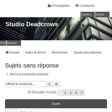
S’enregistrer
Connexion
Sujets sans réponse
Sujets actifs
Studio Deadcrows
FAQ
Rechercher
Accueil
Index du forum
Rechercher
Sujets sans réponse
Sujets sans réponse
Aller à la recherche avancée
Rechercher
Recherche Avancée
1
2
3
4
Suivante
92 Résultats Trouvés
Sujets