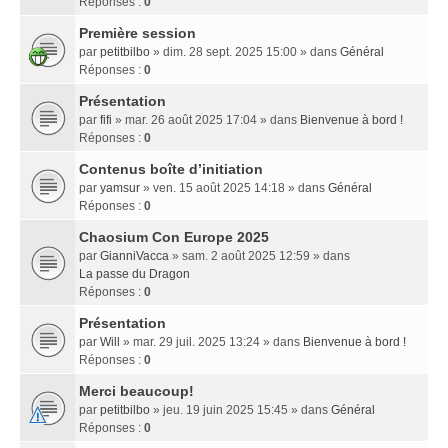
Réponses :
0
Première session
par
petitbilbo
» dim. 28 sept. 2025 15:00 » dans
Général
Réponses :
0
Présentation
par
fifi
» mar. 26 août 2025 17:04 » dans
Bienvenue à bord !
Réponses :
0
Contenus boîte d’initiation
par
yamsur
» ven. 15 août 2025 14:18 » dans
Général
Réponses :
0
Chaosium Con Europe 2025
par
GianniVacca
» sam. 2 août 2025 12:59 » dans
La passe du Dragon
Réponses :
0
Présentation
par
Will
» mar. 29 juil. 2025 13:24 » dans
Bienvenue à bord !
Réponses :
0
Merci beaucoup!
par
petitbilbo
» jeu. 19 juin 2025 15:45 » dans
Général
Réponses :
0