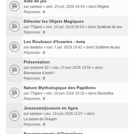
Aide de jeu
par
yamsur
» sam. 25 juil. 2026 18:54 » dans
Règles
Réponses :
0
Détecter les Objets Magiques
par
7Tigers
» ven. 10 juil. 2026 09:19 » dans
Système de jeu
Réponses :
0
Les Rouleaux d'Issaries - beta
par
dasfynx
» mar. 7 juil. 2026 19:42 » dans
Système de jeu
Réponses :
0
Présentation
par
vivianne 52
» mar. 23 juin 2026 19:56 » dans
Bienvenue à bord !
Réponses :
0
Nature Mythologique des Papillons
par
7Tigers
» ven. 19 juin 2026 10:16 » dans
Glorantha
Réponses :
0
Joueuses/joueurs en ligne
par
yamsur
» jeu. 18 juin 2026 11:07 » dans
La passe du Dragon
Réponses :
0
Enseignements dʼOctogônes