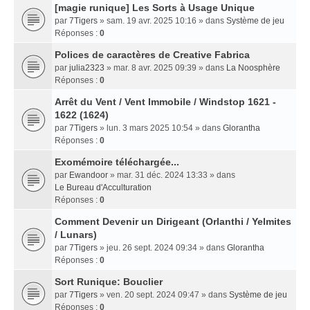
[magie runique] Les Sorts à Usage Unique
par
7Tigers
» sam. 19 avr. 2025 10:16 » dans
Système de jeu
Réponses :
0
Polices de caractères de Creative Fabrica
par
julia2323
» mar. 8 avr. 2025 09:39 » dans
La Noosphère
Réponses :
0
Arrêt du Vent / Vent Immobile / Windstop 1621 -
1622 (1624)
par
7Tigers
» lun. 3 mars 2025 10:54 » dans
Glorantha
Réponses :
0
Exomémoire téléchargée...
par
Ewandoor
» mar. 31 déc. 2024 13:33 » dans
Le Bureau d'Acculturation
Réponses :
0
Comment Devenir un Dirigeant (Orlanthi / Yelmites
/ Lunars)
par
7Tigers
» jeu. 26 sept. 2024 09:34 » dans
Glorantha
Réponses :
0
Sort Runique: Bouclier
par
7Tigers
» ven. 20 sept. 2024 09:47 » dans
Système de jeu
Réponses :
0