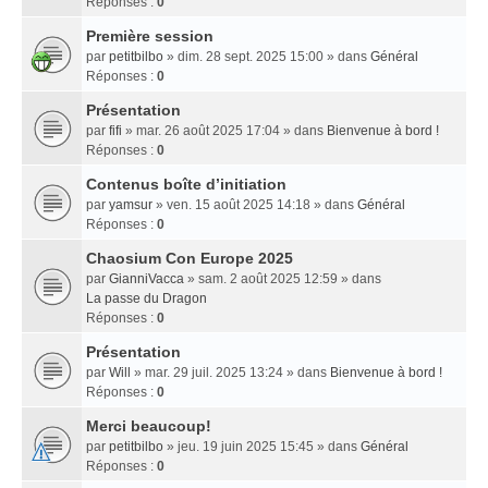
Réponses :
0
Première session
par
petitbilbo
» dim. 28 sept. 2025 15:00 » dans
Général
Réponses :
0
Présentation
par
fifi
» mar. 26 août 2025 17:04 » dans
Bienvenue à bord !
Réponses :
0
Contenus boîte d’initiation
par
yamsur
» ven. 15 août 2025 14:18 » dans
Général
Réponses :
0
Chaosium Con Europe 2025
par
GianniVacca
» sam. 2 août 2025 12:59 » dans
La passe du Dragon
Réponses :
0
Présentation
par
Will
» mar. 29 juil. 2025 13:24 » dans
Bienvenue à bord !
Réponses :
0
Merci beaucoup!
par
petitbilbo
» jeu. 19 juin 2025 15:45 » dans
Général
Réponses :
0