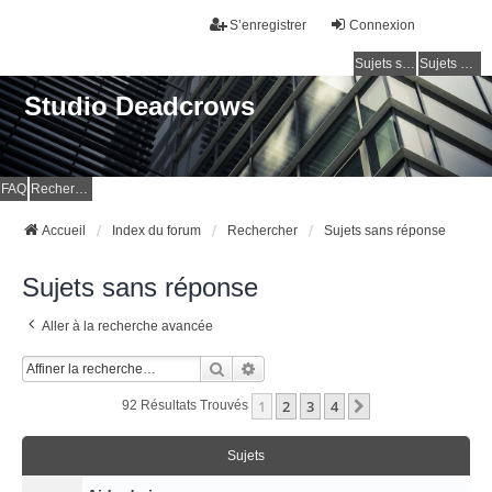
S’enregistrer
Connexion
Sujets sans réponse
Sujets actifs
Studio Deadcrows
FAQ
Rechercher
Accueil
Index du forum
Rechercher
Sujets sans réponse
Sujets sans réponse
Aller à la recherche avancée
Rechercher
Recherche Avancée
1
2
3
4
Suivante
92 Résultats Trouvés
Sujets