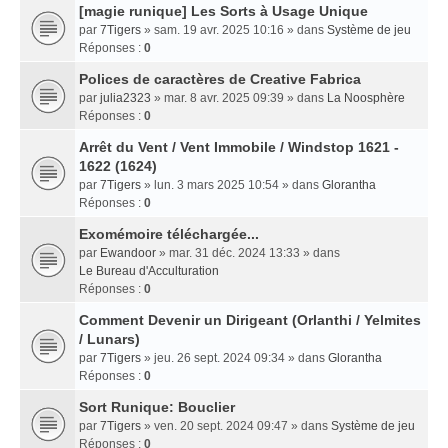
[magie runique] Les Sorts à Usage Unique
par
7Tigers
» sam. 19 avr. 2025 10:16 » dans
Système de jeu
Réponses :
0
Polices de caractères de Creative Fabrica
par
julia2323
» mar. 8 avr. 2025 09:39 » dans
La Noosphère
Réponses :
0
Arrêt du Vent / Vent Immobile / Windstop 1621 -
1622 (1624)
par
7Tigers
» lun. 3 mars 2025 10:54 » dans
Glorantha
Réponses :
0
Exomémoire téléchargée...
par
Ewandoor
» mar. 31 déc. 2024 13:33 » dans
Le Bureau d'Acculturation
Réponses :
0
Comment Devenir un Dirigeant (Orlanthi / Yelmites
/ Lunars)
par
7Tigers
» jeu. 26 sept. 2024 09:34 » dans
Glorantha
Réponses :
0
Sort Runique: Bouclier
par
7Tigers
» ven. 20 sept. 2024 09:47 » dans
Système de jeu
Réponses :
0