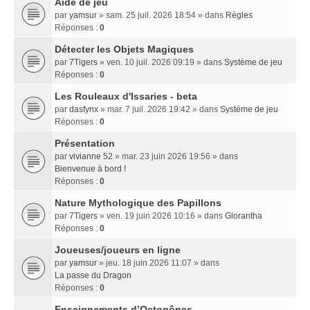
Aide de jeu
par
yamsur
» sam. 25 juil. 2026 18:54 » dans
Règles
Réponses :
0
Détecter les Objets Magiques
par
7Tigers
» ven. 10 juil. 2026 09:19 » dans
Système de jeu
Réponses :
0
Les Rouleaux d'Issaries - beta
par
dasfynx
» mar. 7 juil. 2026 19:42 » dans
Système de jeu
Réponses :
0
Présentation
par
vivianne 52
» mar. 23 juin 2026 19:56 » dans
Bienvenue à bord !
Réponses :
0
Nature Mythologique des Papillons
par
7Tigers
» ven. 19 juin 2026 10:16 » dans
Glorantha
Réponses :
0
Joueuses/joueurs en ligne
par
yamsur
» jeu. 18 juin 2026 11:07 » dans
La passe du Dragon
Réponses :
0
Enseignements dʼOctogônes