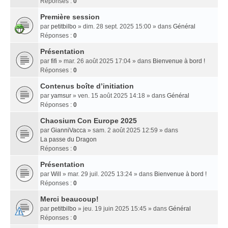
Réponses :
0
Première session
par
petitbilbo
» dim. 28 sept. 2025 15:00 » dans
Général
Réponses :
0
Présentation
par
fifi
» mar. 26 août 2025 17:04 » dans
Bienvenue à bord !
Réponses :
0
Contenus boîte d’initiation
par
yamsur
» ven. 15 août 2025 14:18 » dans
Général
Réponses :
0
Chaosium Con Europe 2025
par
GianniVacca
» sam. 2 août 2025 12:59 » dans
La passe du Dragon
Réponses :
0
Présentation
par
Will
» mar. 29 juil. 2025 13:24 » dans
Bienvenue à bord !
Réponses :
0
Merci beaucoup!
par
petitbilbo
» jeu. 19 juin 2025 15:45 » dans
Général
Réponses :
0