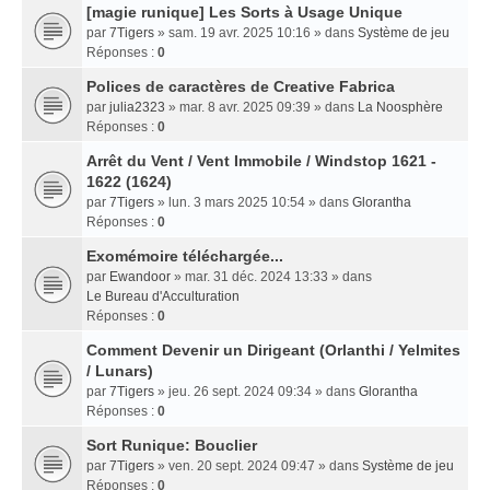
[magie runique] Les Sorts à Usage Unique
par
7Tigers
» sam. 19 avr. 2025 10:16 » dans
Système de jeu
Réponses :
0
Polices de caractères de Creative Fabrica
par
julia2323
» mar. 8 avr. 2025 09:39 » dans
La Noosphère
Réponses :
0
Arrêt du Vent / Vent Immobile / Windstop 1621 -
1622 (1624)
par
7Tigers
» lun. 3 mars 2025 10:54 » dans
Glorantha
Réponses :
0
Exomémoire téléchargée...
par
Ewandoor
» mar. 31 déc. 2024 13:33 » dans
Le Bureau d'Acculturation
Réponses :
0
Comment Devenir un Dirigeant (Orlanthi / Yelmites
/ Lunars)
par
7Tigers
» jeu. 26 sept. 2024 09:34 » dans
Glorantha
Réponses :
0
Sort Runique: Bouclier
par
7Tigers
» ven. 20 sept. 2024 09:47 » dans
Système de jeu
Réponses :
0