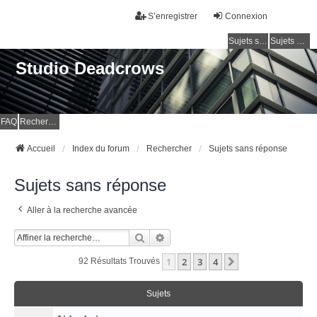
S’enregistrer
Connexion
Sujets sans réponse
Sujets actifs
Studio Deadcrows
FAQ
Rechercher
Accueil
Index du forum
Rechercher
Sujets sans réponse
Sujets sans réponse
Aller à la recherche avancée
Rechercher
Recherche Avancée
1
2
3
4
Suivante
92 Résultats Trouvés
Sujets