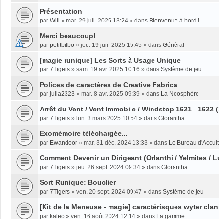
Présentation
par
Will
»
mar. 29 juil. 2025 13:24
» dans
Bienvenue à bord !
Merci beaucoup!
par
petitbilbo
»
jeu. 19 juin 2025 15:45
» dans
Général
[magie runique] Les Sorts à Usage Unique
par
7Tigers
»
sam. 19 avr. 2025 10:16
» dans
Système de jeu
Polices de caractères de Creative Fabrica
par
julia2323
»
mar. 8 avr. 2025 09:39
» dans
La Noosphère
Arrêt du Vent / Vent Immobile / Windstop 1621 - 1622 
par
7Tigers
»
lun. 3 mars 2025 10:54
» dans
Glorantha
Exomémoire téléchargée...
par
Ewandoor
»
mar. 31 déc. 2024 13:33
» dans
Le Bureau d'Accult
Comment Devenir un Dirigeant (Orlanthi / Yelmites / L
par
7Tigers
»
jeu. 26 sept. 2024 09:34
» dans
Glorantha
Sort Runique: Bouclier
par
7Tigers
»
ven. 20 sept. 2024 09:47
» dans
Système de jeu
[Kit de la Meneuse - magie] caractérisques wyter clan
par
kaleo
»
ven. 16 août 2024 12:14
» dans
La gamme