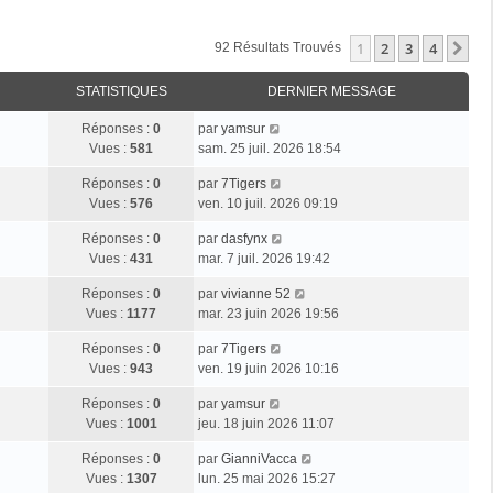
1
2
3
4
Su
92 Résultats Trouvés
STATISTIQUES
DERNIER MESSAGE
Réponses :
0
par
yamsur
Vues :
581
sam. 25 juil. 2026 18:54
Réponses :
0
par
7Tigers
Vues :
576
ven. 10 juil. 2026 09:19
Réponses :
0
par
dasfynx
Vues :
431
mar. 7 juil. 2026 19:42
Réponses :
0
par
vivianne 52
Vues :
1177
mar. 23 juin 2026 19:56
Réponses :
0
par
7Tigers
Vues :
943
ven. 19 juin 2026 10:16
Réponses :
0
par
yamsur
Vues :
1001
jeu. 18 juin 2026 11:07
Réponses :
0
par
GianniVacca
Vues :
1307
lun. 25 mai 2026 15:27