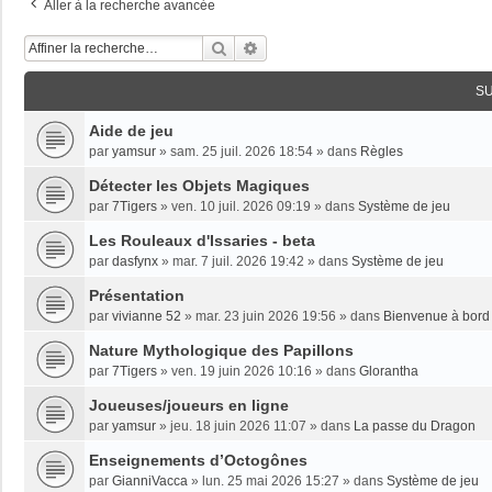
Aller à la recherche avancée
Rechercher
Recherche Avancée
S
Aide de jeu
par
yamsur
»
sam. 25 juil. 2026 18:54
» dans
Règles
Détecter les Objets Magiques
par
7Tigers
»
ven. 10 juil. 2026 09:19
» dans
Système de jeu
Les Rouleaux d'Issaries - beta
par
dasfynx
»
mar. 7 juil. 2026 19:42
» dans
Système de jeu
Présentation
par
vivianne 52
»
mar. 23 juin 2026 19:56
» dans
Bienvenue à bord 
Nature Mythologique des Papillons
par
7Tigers
»
ven. 19 juin 2026 10:16
» dans
Glorantha
Joueuses/joueurs en ligne
par
yamsur
»
jeu. 18 juin 2026 11:07
» dans
La passe du Dragon
Enseignements dʼOctogônes
par
GianniVacca
»
lun. 25 mai 2026 15:27
» dans
Système de jeu