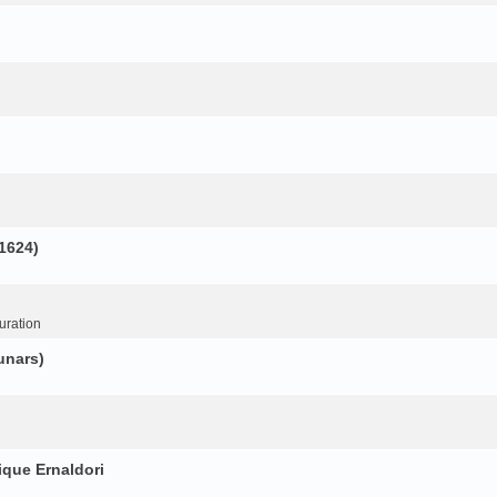
(1624)
uration
unars)
ique Ernaldori