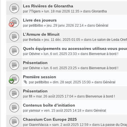
Les Rivières de Glorantha
par
7Tigers
»
lun. 18 mai 2026 11:35
» dans
Glorantha
Livre des joueurs
par
petitbilbo
»
jeu. 29 janv. 2026 22:14
» dans
Général
L’Armure de Minuit
par
thefada
»
jeu. 11 déc. 2025 01:05
» dans
Le salon de Leda Oref
Quels équipements ou accessoires utilisez-vous pour 
par
Odvine
»
lun. 6 oct. 2025 23:33
» dans
Bienvenue à bord !
Présentation
par
Odvine
»
lun. 6 oct. 2025 23:25
» dans
Bienvenue à bord !
Première session
par
petitbilbo
»
dim. 28 sept. 2025 15:00
» dans
Général
Présentation
par
fifi
»
mar. 26 août 2025 17:04
» dans
Bienvenue à bord !
Contenus boîte d’initiation
par
yamsur
»
ven. 15 août 2025 14:18
» dans
Général
Chaosium Con Europe 2025
par
GianniVacca
»
sam. 2 août 2025 12:59
» dans
La passe du Dra