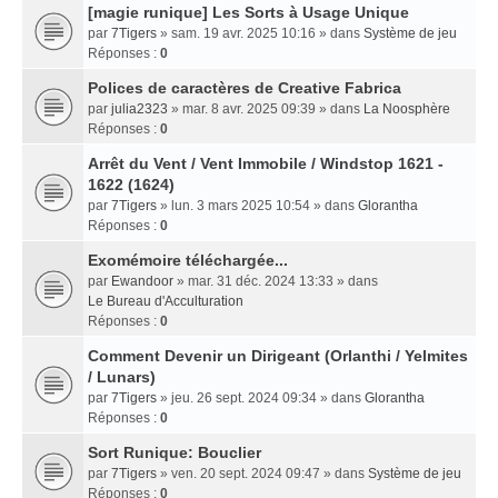
[magie runique] Les Sorts à Usage Unique
par
7Tigers
» sam. 19 avr. 2025 10:16 » dans
Système de jeu
Réponses :
0
Polices de caractères de Creative Fabrica
par
julia2323
» mar. 8 avr. 2025 09:39 » dans
La Noosphère
Réponses :
0
Arrêt du Vent / Vent Immobile / Windstop 1621 -
1622 (1624)
par
7Tigers
» lun. 3 mars 2025 10:54 » dans
Glorantha
Réponses :
0
Exomémoire téléchargée...
par
Ewandoor
» mar. 31 déc. 2024 13:33 » dans
Le Bureau d'Acculturation
Réponses :
0
Comment Devenir un Dirigeant (Orlanthi / Yelmites
/ Lunars)
par
7Tigers
» jeu. 26 sept. 2024 09:34 » dans
Glorantha
Réponses :
0
Sort Runique: Bouclier
par
7Tigers
» ven. 20 sept. 2024 09:47 » dans
Système de jeu
Réponses :
0