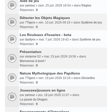
Aide de jeu
par
yamsur
» sam. 25 juil. 2026 18:54 » dans
Règles
Réponses :
0
Détecter les Objets Magiques
par
7Tigers
» ven. 10 juil. 2026 09:19 » dans
Système de jeu
Réponses :
0
Les Rouleaux d'Issaries - beta
par
dasfynx
» mar. 7 juil. 2026 19:42 » dans
Système de jeu
Réponses :
0
Présentation
par
vivianne 52
» mar. 23 juin 2026 19:56 » dans
Bienvenue à bord !
Réponses :
0
Nature Mythologique des Papillons
par
7Tigers
» ven. 19 juin 2026 10:16 » dans
Glorantha
Réponses :
0
Joueuses/joueurs en ligne
par
yamsur
» jeu. 18 juin 2026 11:07 » dans
La passe du Dragon
Réponses :
0
Enseignements dʼOctogônes