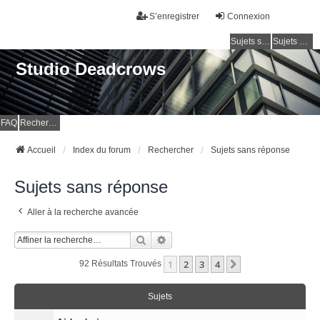
S’enregistrer
Connexion
Sujets sans réponse
Sujets actifs
Studio Deadcrows
FAQ
Rechercher
Accueil
Index du forum
Rechercher
Sujets sans réponse
Sujets sans réponse
Aller à la recherche avancée
Rechercher
Recherche Avancée
1
2
3
4
Suivante
92 Résultats Trouvés
Sujets