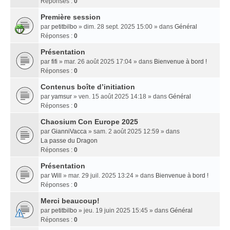
Réponses :
0
Première session
par
petitbilbo
» dim. 28 sept. 2025 15:00 » dans
Général
Réponses :
0
Présentation
par
fifi
» mar. 26 août 2025 17:04 » dans
Bienvenue à bord !
Réponses :
0
Contenus boîte d’initiation
par
yamsur
» ven. 15 août 2025 14:18 » dans
Général
Réponses :
0
Chaosium Con Europe 2025
par
GianniVacca
» sam. 2 août 2025 12:59 » dans
La passe du Dragon
Réponses :
0
Présentation
par
Will
» mar. 29 juil. 2025 13:24 » dans
Bienvenue à bord !
Réponses :
0
Merci beaucoup!
par
petitbilbo
» jeu. 19 juin 2025 15:45 » dans
Général
Réponses :
0