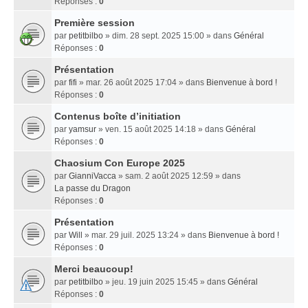
Réponses :
0
Première session
par
petitbilbo
» dim. 28 sept. 2025 15:00 » dans
Général
Réponses :
0
Présentation
par
fifi
» mar. 26 août 2025 17:04 » dans
Bienvenue à bord !
Réponses :
0
Contenus boîte d’initiation
par
yamsur
» ven. 15 août 2025 14:18 » dans
Général
Réponses :
0
Chaosium Con Europe 2025
par
GianniVacca
» sam. 2 août 2025 12:59 » dans
La passe du Dragon
Réponses :
0
Présentation
par
Will
» mar. 29 juil. 2025 13:24 » dans
Bienvenue à bord !
Réponses :
0
Merci beaucoup!
par
petitbilbo
» jeu. 19 juin 2025 15:45 » dans
Général
Réponses :
0