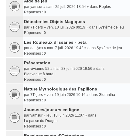
Aide de jeu
par
yamsur
» sam. 25 juil. 2026 18:54 » dans
Règles
Réponses :
0
Détecter les Objets Magiques
par
7Tigers
» ven. 10 juil. 2026 09:19 » dans
Système de jeu
Réponses :
0
Les Rouleaux d'Issaries - beta
par
dasfynx
» mar. 7 juil. 2026 19:42 » dans
Système de jeu
Réponses :
0
Présentation
par
vivianne 52
» mar. 23 juin 2026 19:56 » dans
Bienvenue à bord !
Réponses :
0
Nature Mythologique des Papillons
par
7Tigers
» ven. 19 juin 2026 10:16 » dans
Glorantha
Réponses :
0
Joueuses/joueurs en ligne
par
yamsur
» jeu. 18 juin 2026 11:07 » dans
La passe du Dragon
Réponses :
0
Enseignements dʼOctogônes