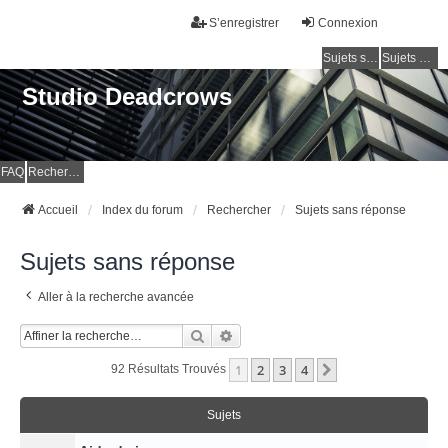
S’enregistrer
Connexion
Sujets sans réponse
Sujets actifs
Studio Deadcrows
FAQ
Rechercher
Accueil
Index du forum
Rechercher
Sujets sans réponse
Sujets sans réponse
Aller à la recherche avancée
Rechercher
Recherche Avancée
1
2
3
4
Suivante
92 Résultats Trouvés
Sujets