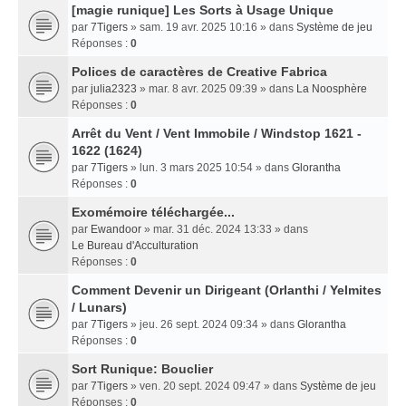
[magie runique] Les Sorts à Usage Unique
par
7Tigers
» sam. 19 avr. 2025 10:16 » dans
Système de jeu
Réponses :
0
Polices de caractères de Creative Fabrica
par
julia2323
» mar. 8 avr. 2025 09:39 » dans
La Noosphère
Réponses :
0
Arrêt du Vent / Vent Immobile / Windstop 1621 -
1622 (1624)
par
7Tigers
» lun. 3 mars 2025 10:54 » dans
Glorantha
Réponses :
0
Exomémoire téléchargée...
par
Ewandoor
» mar. 31 déc. 2024 13:33 » dans
Le Bureau d'Acculturation
Réponses :
0
Comment Devenir un Dirigeant (Orlanthi / Yelmites
/ Lunars)
par
7Tigers
» jeu. 26 sept. 2024 09:34 » dans
Glorantha
Réponses :
0
Sort Runique: Bouclier
par
7Tigers
» ven. 20 sept. 2024 09:47 » dans
Système de jeu
Réponses :
0