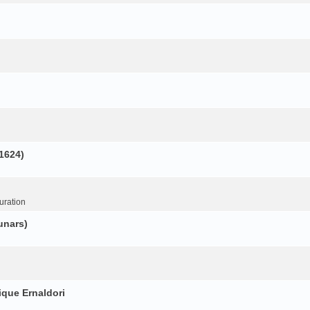
(1624)
uration
unars)
ique Ernaldori