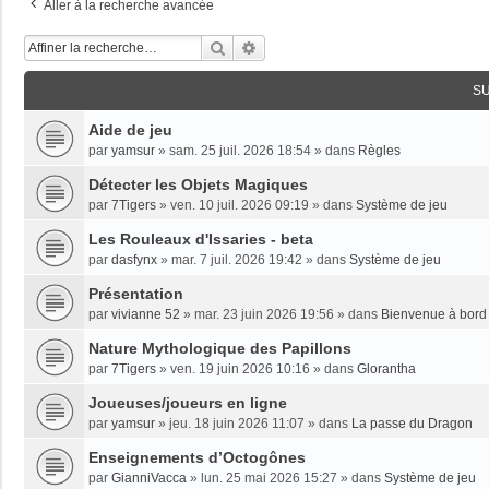
Aller à la recherche avancée
Rechercher
Recherche Avancée
S
Aide de jeu
par
yamsur
»
sam. 25 juil. 2026 18:54
» dans
Règles
Détecter les Objets Magiques
par
7Tigers
»
ven. 10 juil. 2026 09:19
» dans
Système de jeu
Les Rouleaux d'Issaries - beta
par
dasfynx
»
mar. 7 juil. 2026 19:42
» dans
Système de jeu
Présentation
par
vivianne 52
»
mar. 23 juin 2026 19:56
» dans
Bienvenue à bord 
Nature Mythologique des Papillons
par
7Tigers
»
ven. 19 juin 2026 10:16
» dans
Glorantha
Joueuses/joueurs en ligne
par
yamsur
»
jeu. 18 juin 2026 11:07
» dans
La passe du Dragon
Enseignements dʼOctogônes
par
GianniVacca
»
lun. 25 mai 2026 15:27
» dans
Système de jeu