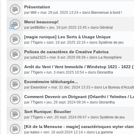
Présentation
par
Will
»
mar. 29 juil. 2025 13:24
» dans
Bienvenue à bord !
Merci beaucoup!
par
petitbilbo
»
jeu. 19 juin 2025 15:45
» dans
Général
[magie runique] Les Sorts à Usage Unique
par
7Tigers
»
sam. 19 avr. 2025 10:16
» dans
Système de jeu
Polices de caractères de Creative Fabrica
par
julia2323
»
mar. 8 avr. 2025 09:39
» dans
La Noosphère
Arrêt du Vent / Vent Immobile / Windstop 1621 - 1622 
par
7Tigers
»
lun. 3 mars 2025 10:54
» dans
Glorantha
Exomémoire téléchargée...
par
Ewandoor
»
mar. 31 déc. 2024 13:33
» dans
Le Bureau d'Accult
Comment Devenir un Dirigeant (Orlanthi / Yelmites / L
par
7Tigers
»
jeu. 26 sept. 2024 09:34
» dans
Glorantha
Sort Runique: Bouclier
par
7Tigers
»
ven. 20 sept. 2024 09:47
» dans
Système de jeu
[Kit de la Meneuse - magie] caractérisques wyter clan
par
kaleo
»
ven. 16 août 2024 12:14
» dans
La gamme