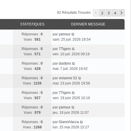
1
2
3
4
Su
92 Résultats Trouvés
STATISTIQUES
DERNIER MESSAGE
Réponses :
0
par
yamsur
Vues :
581
sam. 25 juil. 2026 18:54
Réponses :
0
par
7Tigers
Vues :
571
ven. 10 juil. 2026 09:19
Réponses :
0
par
dasfynx
Vues :
428
mar. 7 juil. 2026 19:42
Réponses :
0
par
vivianne 52
Vues :
1159
mar. 23 juin 2026 19:56
Réponses :
0
par
7Tigers
Vues :
927
ven. 19 juin 2026 10:16
Réponses :
0
par
yamsur
Vues :
979
jeu. 18 juin 2026 11:07
Réponses :
0
par
GianniVacca
Vues :
1268
lun. 25 mai 2026 15:27