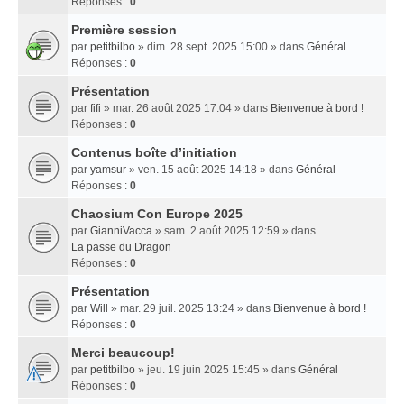
Réponses :
0
Première session
par
petitbilbo
» dim. 28 sept. 2025 15:00 » dans
Général
Réponses :
0
Présentation
par
fifi
» mar. 26 août 2025 17:04 » dans
Bienvenue à bord !
Réponses :
0
Contenus boîte d’initiation
par
yamsur
» ven. 15 août 2025 14:18 » dans
Général
Réponses :
0
Chaosium Con Europe 2025
par
GianniVacca
» sam. 2 août 2025 12:59 » dans
La passe du Dragon
Réponses :
0
Présentation
par
Will
» mar. 29 juil. 2025 13:24 » dans
Bienvenue à bord !
Réponses :
0
Merci beaucoup!
par
petitbilbo
» jeu. 19 juin 2025 15:45 » dans
Général
Réponses :
0