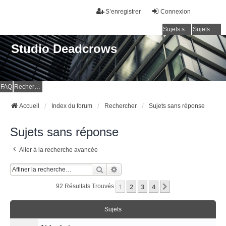
S’enregistrer
Connexion
Sujets sans réponse
Sujets actifs
Studio Deadcrows
FAQ
Rechercher
Accueil
Index du forum
Rechercher
Sujets sans réponse
Sujets sans réponse
Aller à la recherche avancée
Rechercher
Recherche Avancée
1
2
3
4
Suivante
92 Résultats Trouvés
Sujets