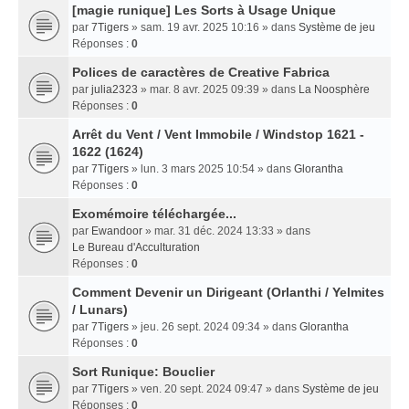
[magie runique] Les Sorts à Usage Unique
par
7Tigers
» sam. 19 avr. 2025 10:16 » dans
Système de jeu
Réponses :
0
Polices de caractères de Creative Fabrica
par
julia2323
» mar. 8 avr. 2025 09:39 » dans
La Noosphère
Réponses :
0
Arrêt du Vent / Vent Immobile / Windstop 1621 -
1622 (1624)
par
7Tigers
» lun. 3 mars 2025 10:54 » dans
Glorantha
Réponses :
0
Exomémoire téléchargée...
par
Ewandoor
» mar. 31 déc. 2024 13:33 » dans
Le Bureau d'Acculturation
Réponses :
0
Comment Devenir un Dirigeant (Orlanthi / Yelmites
/ Lunars)
par
7Tigers
» jeu. 26 sept. 2024 09:34 » dans
Glorantha
Réponses :
0
Sort Runique: Bouclier
par
7Tigers
» ven. 20 sept. 2024 09:47 » dans
Système de jeu
Réponses :
0