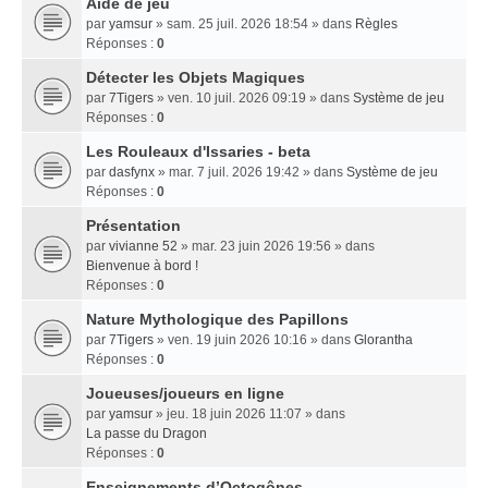
Aide de jeu
par
yamsur
» sam. 25 juil. 2026 18:54 » dans
Règles
Réponses :
0
Détecter les Objets Magiques
par
7Tigers
» ven. 10 juil. 2026 09:19 » dans
Système de jeu
Réponses :
0
Les Rouleaux d'Issaries - beta
par
dasfynx
» mar. 7 juil. 2026 19:42 » dans
Système de jeu
Réponses :
0
Présentation
par
vivianne 52
» mar. 23 juin 2026 19:56 » dans
Bienvenue à bord !
Réponses :
0
Nature Mythologique des Papillons
par
7Tigers
» ven. 19 juin 2026 10:16 » dans
Glorantha
Réponses :
0
Joueuses/joueurs en ligne
par
yamsur
» jeu. 18 juin 2026 11:07 » dans
La passe du Dragon
Réponses :
0
Enseignements dʼOctogônes