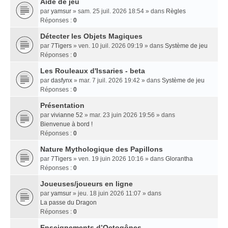
Aide de jeu
par
yamsur
» sam. 25 juil. 2026 18:54 » dans
Règles
Réponses :
0
Détecter les Objets Magiques
par
7Tigers
» ven. 10 juil. 2026 09:19 » dans
Système de jeu
Réponses :
0
Les Rouleaux d'Issaries - beta
par
dasfynx
» mar. 7 juil. 2026 19:42 » dans
Système de jeu
Réponses :
0
Présentation
par
vivianne 52
» mar. 23 juin 2026 19:56 » dans
Bienvenue à bord !
Réponses :
0
Nature Mythologique des Papillons
par
7Tigers
» ven. 19 juin 2026 10:16 » dans
Glorantha
Réponses :
0
Joueuses/joueurs en ligne
par
yamsur
» jeu. 18 juin 2026 11:07 » dans
La passe du Dragon
Réponses :
0
Enseignements dʼOctogônes