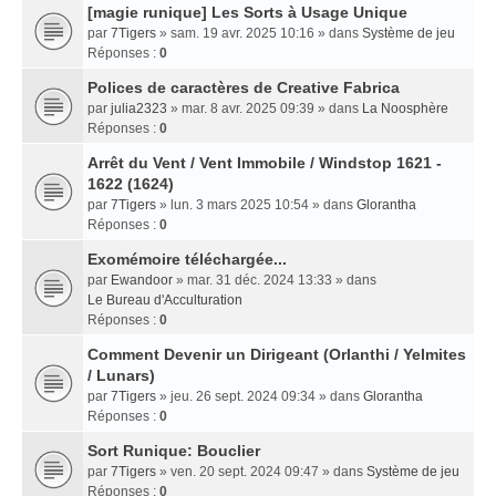
[magie runique] Les Sorts à Usage Unique
par
7Tigers
» sam. 19 avr. 2025 10:16 » dans
Système de jeu
Réponses :
0
Polices de caractères de Creative Fabrica
par
julia2323
» mar. 8 avr. 2025 09:39 » dans
La Noosphère
Réponses :
0
Arrêt du Vent / Vent Immobile / Windstop 1621 -
1622 (1624)
par
7Tigers
» lun. 3 mars 2025 10:54 » dans
Glorantha
Réponses :
0
Exomémoire téléchargée...
par
Ewandoor
» mar. 31 déc. 2024 13:33 » dans
Le Bureau d'Acculturation
Réponses :
0
Comment Devenir un Dirigeant (Orlanthi / Yelmites
/ Lunars)
par
7Tigers
» jeu. 26 sept. 2024 09:34 » dans
Glorantha
Réponses :
0
Sort Runique: Bouclier
par
7Tigers
» ven. 20 sept. 2024 09:47 » dans
Système de jeu
Réponses :
0