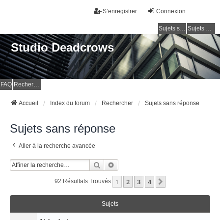
S’enregistrer
Connexion
Sujets sans réponse
Sujets actifs
Studio Deadcrows
FAQ
Rechercher
Accueil
Index du forum
Rechercher
Sujets sans réponse
Sujets sans réponse
Aller à la recherche avancée
Rechercher
Recherche Avancée
1
2
3
4
Suivante
92 Résultats Trouvés
Sujets