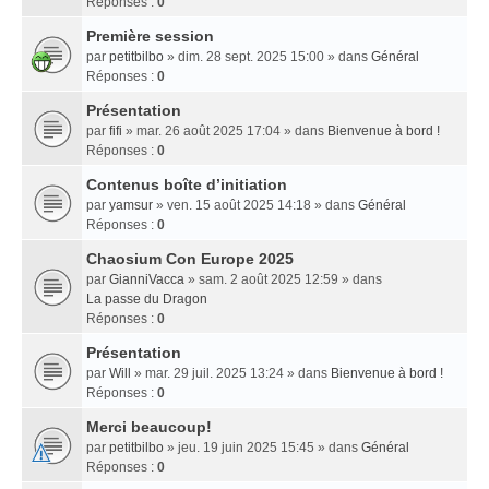
Réponses :
0
Première session
par
petitbilbo
» dim. 28 sept. 2025 15:00 » dans
Général
Réponses :
0
Présentation
par
fifi
» mar. 26 août 2025 17:04 » dans
Bienvenue à bord !
Réponses :
0
Contenus boîte d’initiation
par
yamsur
» ven. 15 août 2025 14:18 » dans
Général
Réponses :
0
Chaosium Con Europe 2025
par
GianniVacca
» sam. 2 août 2025 12:59 » dans
La passe du Dragon
Réponses :
0
Présentation
par
Will
» mar. 29 juil. 2025 13:24 » dans
Bienvenue à bord !
Réponses :
0
Merci beaucoup!
par
petitbilbo
» jeu. 19 juin 2025 15:45 » dans
Général
Réponses :
0