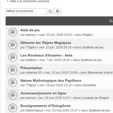
Aller à la recherche avancée
Rechercher
Recherche Avancée
S
Aide de jeu
par
yamsur
»
sam. 25 juil. 2026 18:54
» dans
Règles
Détecter les Objets Magiques
par
7Tigers
»
ven. 10 juil. 2026 09:19
» dans
Système de jeu
Les Rouleaux d'Issaries - beta
par
dasfynx
»
mar. 7 juil. 2026 19:42
» dans
Système de jeu
Présentation
par
vivianne 52
»
mar. 23 juin 2026 19:56
» dans
Bienvenue à bord 
Nature Mythologique des Papillons
par
7Tigers
»
ven. 19 juin 2026 10:16
» dans
Glorantha
Joueuses/joueurs en ligne
par
yamsur
»
jeu. 18 juin 2026 11:07
» dans
La passe du Dragon
Enseignements dʼOctogônes
par
GianniVacca
»
lun. 25 mai 2026 15:27
» dans
Système de jeu