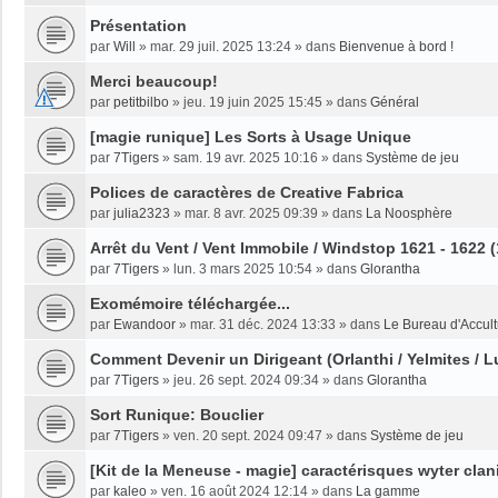
Présentation
par
Will
»
mar. 29 juil. 2025 13:24
» dans
Bienvenue à bord !
Merci beaucoup!
par
petitbilbo
»
jeu. 19 juin 2025 15:45
» dans
Général
[magie runique] Les Sorts à Usage Unique
par
7Tigers
»
sam. 19 avr. 2025 10:16
» dans
Système de jeu
Polices de caractères de Creative Fabrica
par
julia2323
»
mar. 8 avr. 2025 09:39
» dans
La Noosphère
Arrêt du Vent / Vent Immobile / Windstop 1621 - 1622 
par
7Tigers
»
lun. 3 mars 2025 10:54
» dans
Glorantha
Exomémoire téléchargée...
par
Ewandoor
»
mar. 31 déc. 2024 13:33
» dans
Le Bureau d'Accult
Comment Devenir un Dirigeant (Orlanthi / Yelmites / L
par
7Tigers
»
jeu. 26 sept. 2024 09:34
» dans
Glorantha
Sort Runique: Bouclier
par
7Tigers
»
ven. 20 sept. 2024 09:47
» dans
Système de jeu
[Kit de la Meneuse - magie] caractérisques wyter clan
par
kaleo
»
ven. 16 août 2024 12:14
» dans
La gamme