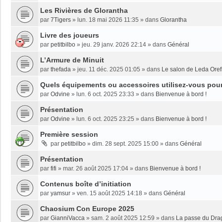
Les Rivières de Glorantha
par
7Tigers
»
lun. 18 mai 2026 11:35
» dans
Glorantha
Livre des joueurs
par
petitbilbo
»
jeu. 29 janv. 2026 22:14
» dans
Général
L’Armure de Minuit
par
thefada
»
jeu. 11 déc. 2025 01:05
» dans
Le salon de Leda Oref
Quels équipements ou accessoires utilisez-vous pour 
par
Odvine
»
lun. 6 oct. 2025 23:33
» dans
Bienvenue à bord !
Présentation
par
Odvine
»
lun. 6 oct. 2025 23:25
» dans
Bienvenue à bord !
Première session
par
petitbilbo
»
dim. 28 sept. 2025 15:00
» dans
Général
Présentation
par
fifi
»
mar. 26 août 2025 17:04
» dans
Bienvenue à bord !
Contenus boîte d’initiation
par
yamsur
»
ven. 15 août 2025 14:18
» dans
Général
Chaosium Con Europe 2025
par
GianniVacca
»
sam. 2 août 2025 12:59
» dans
La passe du Dra