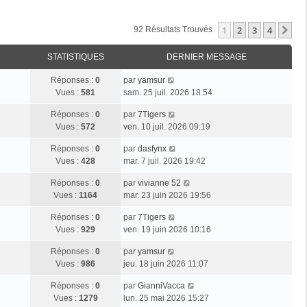
1
2
3
4
Su
92 Résultats Trouvés
STATISTIQUES
DERNIER MESSAGE
Réponses :
0
par
yamsur
Vues :
581
sam. 25 juil. 2026 18:54
Réponses :
0
par
7Tigers
Vues :
572
ven. 10 juil. 2026 09:19
Réponses :
0
par
dasfynx
Vues :
428
mar. 7 juil. 2026 19:42
Réponses :
0
par
vivianne 52
Vues :
1164
mar. 23 juin 2026 19:56
Réponses :
0
par
7Tigers
Vues :
929
ven. 19 juin 2026 10:16
Réponses :
0
par
yamsur
Vues :
986
jeu. 18 juin 2026 11:07
Réponses :
0
par
GianniVacca
Vues :
1279
lun. 25 mai 2026 15:27