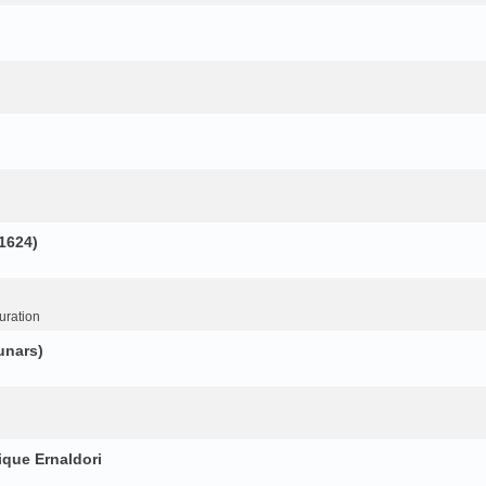
(1624)
uration
unars)
ique Ernaldori