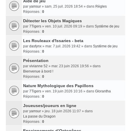
Aide de jeu
par
yamsur
» sam. 25 juil. 2026 18:54 » dans
Règles
Réponses :
0
Détecter les Objets Magiques
par
7Tigers
» ven. 10 juil. 2026 09:19 » dans
Système de jeu
Réponses :
0
Les Rouleaux d'Issaries - beta
par
dasfynx
» mar. 7 juil. 2026 19:42 » dans
Système de jeu
Réponses :
0
Présentation
par
vivianne 52
» mar. 23 juin 2026 19:56 » dans
Bienvenue à bord !
Réponses :
0
Nature Mythologique des Papillons
par
7Tigers
» ven. 19 juin 2026 10:16 » dans
Glorantha
Réponses :
0
Joueuses/joueurs en ligne
par
yamsur
» jeu. 18 juin 2026 11:07 » dans
La passe du Dragon
Réponses :
0
Enseignements dʼOctogônes