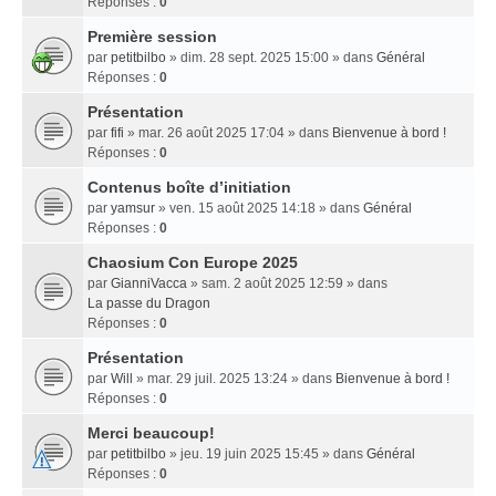
Réponses :
0
Première session
par
petitbilbo
» dim. 28 sept. 2025 15:00 » dans
Général
Réponses :
0
Présentation
par
fifi
» mar. 26 août 2025 17:04 » dans
Bienvenue à bord !
Réponses :
0
Contenus boîte d’initiation
par
yamsur
» ven. 15 août 2025 14:18 » dans
Général
Réponses :
0
Chaosium Con Europe 2025
par
GianniVacca
» sam. 2 août 2025 12:59 » dans
La passe du Dragon
Réponses :
0
Présentation
par
Will
» mar. 29 juil. 2025 13:24 » dans
Bienvenue à bord !
Réponses :
0
Merci beaucoup!
par
petitbilbo
» jeu. 19 juin 2025 15:45 » dans
Général
Réponses :
0