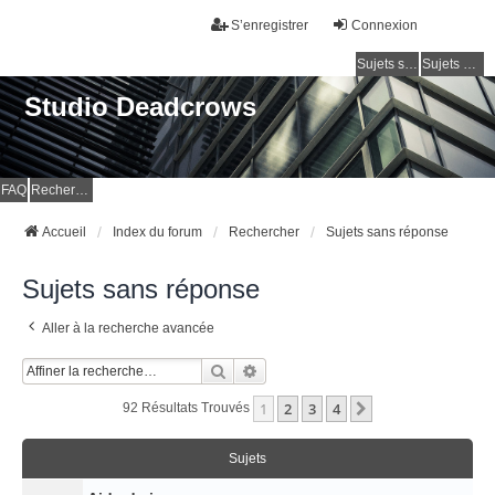
S’enregistrer
Connexion
Sujets sans réponse
Sujets actifs
Studio Deadcrows
FAQ
Rechercher
Accueil
Index du forum
Rechercher
Sujets sans réponse
Sujets sans réponse
Aller à la recherche avancée
Rechercher
Recherche Avancée
1
2
3
4
Suivante
92 Résultats Trouvés
Sujets