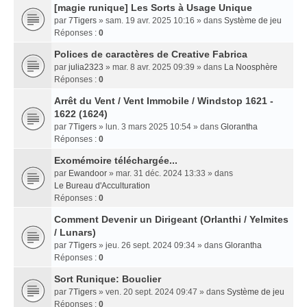
[magie runique] Les Sorts à Usage Unique
par
7Tigers
» sam. 19 avr. 2025 10:16 » dans
Système de jeu
Réponses :
0
Polices de caractères de Creative Fabrica
par
julia2323
» mar. 8 avr. 2025 09:39 » dans
La Noosphère
Réponses :
0
Arrêt du Vent / Vent Immobile / Windstop 1621 -
1622 (1624)
par
7Tigers
» lun. 3 mars 2025 10:54 » dans
Glorantha
Réponses :
0
Exomémoire téléchargée...
par
Ewandoor
» mar. 31 déc. 2024 13:33 » dans
Le Bureau d'Acculturation
Réponses :
0
Comment Devenir un Dirigeant (Orlanthi / Yelmites
/ Lunars)
par
7Tigers
» jeu. 26 sept. 2024 09:34 » dans
Glorantha
Réponses :
0
Sort Runique: Bouclier
par
7Tigers
» ven. 20 sept. 2024 09:47 » dans
Système de jeu
Réponses :
0