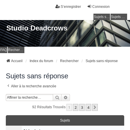
S’enregistrer
Connexion
Sujets sans réponse
Sujets actifs
Studio Deadcrows
FAQ
Rechercher
Accueil
Index du forum
Rechercher
Sujets sans réponse
Sujets sans réponse
Aller à la recherche avancée
Rechercher
Recherche Avancée
1
2
3
4
Suivante
92 Résultats Trouvés
Sujets