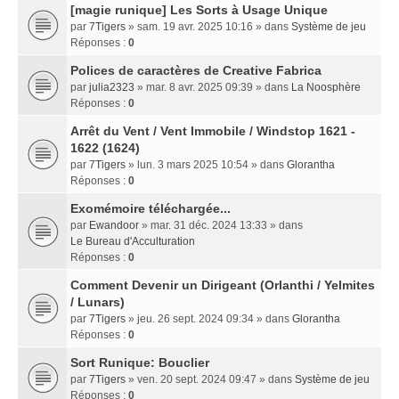
[magie runique] Les Sorts à Usage Unique
par
7Tigers
» sam. 19 avr. 2025 10:16 » dans
Système de jeu
Réponses :
0
Polices de caractères de Creative Fabrica
par
julia2323
» mar. 8 avr. 2025 09:39 » dans
La Noosphère
Réponses :
0
Arrêt du Vent / Vent Immobile / Windstop 1621 -
1622 (1624)
par
7Tigers
» lun. 3 mars 2025 10:54 » dans
Glorantha
Réponses :
0
Exomémoire téléchargée...
par
Ewandoor
» mar. 31 déc. 2024 13:33 » dans
Le Bureau d'Acculturation
Réponses :
0
Comment Devenir un Dirigeant (Orlanthi / Yelmites
/ Lunars)
par
7Tigers
» jeu. 26 sept. 2024 09:34 » dans
Glorantha
Réponses :
0
Sort Runique: Bouclier
par
7Tigers
» ven. 20 sept. 2024 09:47 » dans
Système de jeu
Réponses :
0