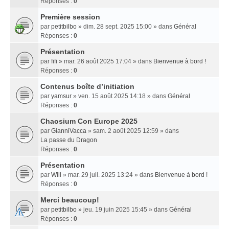
Réponses :
0
Première session
par
petitbilbo
» dim. 28 sept. 2025 15:00 » dans
Général
Réponses :
0
Présentation
par
fifi
» mar. 26 août 2025 17:04 » dans
Bienvenue à bord !
Réponses :
0
Contenus boîte d’initiation
par
yamsur
» ven. 15 août 2025 14:18 » dans
Général
Réponses :
0
Chaosium Con Europe 2025
par
GianniVacca
» sam. 2 août 2025 12:59 » dans
La passe du Dragon
Réponses :
0
Présentation
par
Will
» mar. 29 juil. 2025 13:24 » dans
Bienvenue à bord !
Réponses :
0
Merci beaucoup!
par
petitbilbo
» jeu. 19 juin 2025 15:45 » dans
Général
Réponses :
0