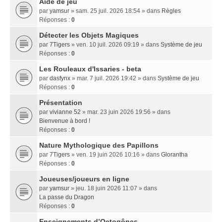
Aide de jeu
par
yamsur
» sam. 25 juil. 2026 18:54 » dans
Règles
Réponses :
0
Détecter les Objets Magiques
par
7Tigers
» ven. 10 juil. 2026 09:19 » dans
Système de jeu
Réponses :
0
Les Rouleaux d'Issaries - beta
par
dasfynx
» mar. 7 juil. 2026 19:42 » dans
Système de jeu
Réponses :
0
Présentation
par
vivianne 52
» mar. 23 juin 2026 19:56 » dans
Bienvenue à bord !
Réponses :
0
Nature Mythologique des Papillons
par
7Tigers
» ven. 19 juin 2026 10:16 » dans
Glorantha
Réponses :
0
Joueuses/joueurs en ligne
par
yamsur
» jeu. 18 juin 2026 11:07 » dans
La passe du Dragon
Réponses :
0
Enseignements dʼOctogônes