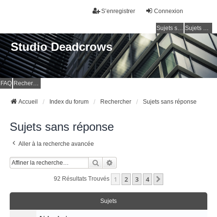
S’enregistrer
Connexion
Sujets sans réponse
Sujets actifs
Studio Deadcrows
FAQ
Rechercher
Accueil
Index du forum
Rechercher
Sujets sans réponse
Sujets sans réponse
Aller à la recherche avancée
Rechercher
Recherche Avancée
1
2
3
4
Suivante
92 Résultats Trouvés
Sujets