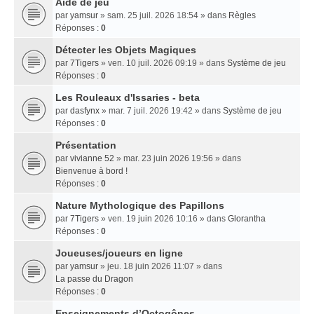
Aide de jeu
par
yamsur
» sam. 25 juil. 2026 18:54 » dans
Règles
Réponses :
0
Détecter les Objets Magiques
par
7Tigers
» ven. 10 juil. 2026 09:19 » dans
Système de jeu
Réponses :
0
Les Rouleaux d'Issaries - beta
par
dasfynx
» mar. 7 juil. 2026 19:42 » dans
Système de jeu
Réponses :
0
Présentation
par
vivianne 52
» mar. 23 juin 2026 19:56 » dans
Bienvenue à bord !
Réponses :
0
Nature Mythologique des Papillons
par
7Tigers
» ven. 19 juin 2026 10:16 » dans
Glorantha
Réponses :
0
Joueuses/joueurs en ligne
par
yamsur
» jeu. 18 juin 2026 11:07 » dans
La passe du Dragon
Réponses :
0
Enseignements dʼOctogônes