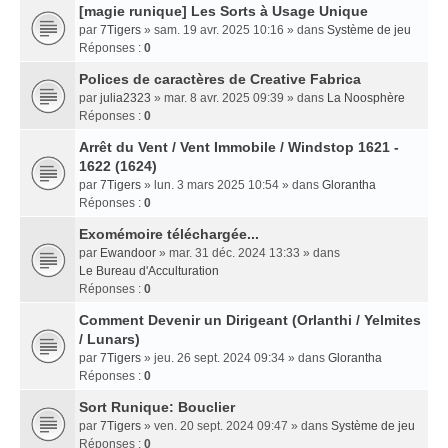
[magie runique] Les Sorts à Usage Unique
par
7Tigers
» sam. 19 avr. 2025 10:16 » dans
Système de jeu
Réponses :
0
Polices de caractères de Creative Fabrica
par
julia2323
» mar. 8 avr. 2025 09:39 » dans
La Noosphère
Réponses :
0
Arrêt du Vent / Vent Immobile / Windstop 1621 -
1622 (1624)
par
7Tigers
» lun. 3 mars 2025 10:54 » dans
Glorantha
Réponses :
0
Exomémoire téléchargée...
par
Ewandoor
» mar. 31 déc. 2024 13:33 » dans
Le Bureau d'Acculturation
Réponses :
0
Comment Devenir un Dirigeant (Orlanthi / Yelmites
/ Lunars)
par
7Tigers
» jeu. 26 sept. 2024 09:34 » dans
Glorantha
Réponses :
0
Sort Runique: Bouclier
par
7Tigers
» ven. 20 sept. 2024 09:47 » dans
Système de jeu
Réponses :
0