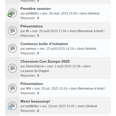
Réponses :
0
Première session
par
petitbilbo
» dim. 28 sept. 2025 15:00 » dans
Général
Réponses :
0
Présentation
par
fifi
» mar. 26 août 2025 17:04 » dans
Bienvenue à bord !
Réponses :
0
Contenus boîte d’initiation
par
yamsur
» ven. 15 août 2025 14:18 » dans
Général
Réponses :
0
Chaosium Con Europe 2025
par
GianniVacca
» sam. 2 août 2025 12:59 » dans
La passe du Dragon
Réponses :
0
Présentation
par
Will
» mar. 29 juil. 2025 13:24 » dans
Bienvenue à bord !
Réponses :
0
Merci beaucoup!
par
petitbilbo
» jeu. 19 juin 2025 15:45 » dans
Général
Réponses :
0