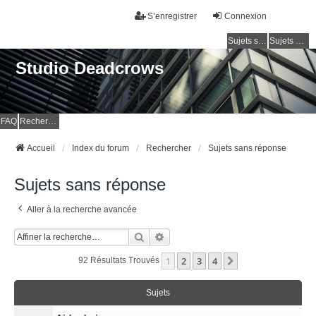
S’enregistrer
Connexion
Sujets sans réponse
Sujets actifs
Studio Deadcrows
FAQ
Rechercher
Accueil
Index du forum
Rechercher
Sujets sans réponse
Sujets sans réponse
Aller à la recherche avancée
Rechercher
Recherche Avancée
1
2
3
4
Suivante
92 Résultats Trouvés
Sujets