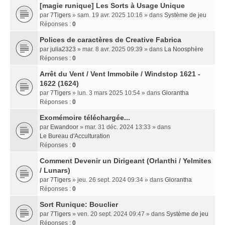
[magie runique] Les Sorts à Usage Unique
par
7Tigers
» sam. 19 avr. 2025 10:16 » dans
Système de jeu
Réponses :
0
Polices de caractères de Creative Fabrica
par
julia2323
» mar. 8 avr. 2025 09:39 » dans
La Noosphère
Réponses :
0
Arrêt du Vent / Vent Immobile / Windstop 1621 -
1622 (1624)
par
7Tigers
» lun. 3 mars 2025 10:54 » dans
Glorantha
Réponses :
0
Exomémoire téléchargée...
par
Ewandoor
» mar. 31 déc. 2024 13:33 » dans
Le Bureau d'Acculturation
Réponses :
0
Comment Devenir un Dirigeant (Orlanthi / Yelmites
/ Lunars)
par
7Tigers
» jeu. 26 sept. 2024 09:34 » dans
Glorantha
Réponses :
0
Sort Runique: Bouclier
par
7Tigers
» ven. 20 sept. 2024 09:47 » dans
Système de jeu
Réponses :
0