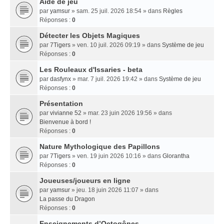
Aide de jeu
par
yamsur
» sam. 25 juil. 2026 18:54 » dans
Règles
Réponses :
0
Détecter les Objets Magiques
par
7Tigers
» ven. 10 juil. 2026 09:19 » dans
Système de jeu
Réponses :
0
Les Rouleaux d'Issaries - beta
par
dasfynx
» mar. 7 juil. 2026 19:42 » dans
Système de jeu
Réponses :
0
Présentation
par
vivianne 52
» mar. 23 juin 2026 19:56 » dans
Bienvenue à bord !
Réponses :
0
Nature Mythologique des Papillons
par
7Tigers
» ven. 19 juin 2026 10:16 » dans
Glorantha
Réponses :
0
Joueuses/joueurs en ligne
par
yamsur
» jeu. 18 juin 2026 11:07 » dans
La passe du Dragon
Réponses :
0
Enseignements dʼOctogônes