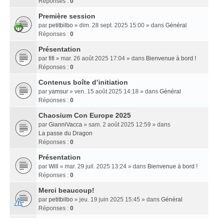
Réponses :
0
Première session
par
petitbilbo
» dim. 28 sept. 2025 15:00 » dans
Général
Réponses :
0
Présentation
par
fifi
» mar. 26 août 2025 17:04 » dans
Bienvenue à bord !
Réponses :
0
Contenus boîte d’initiation
par
yamsur
» ven. 15 août 2025 14:18 » dans
Général
Réponses :
0
Chaosium Con Europe 2025
par
GianniVacca
» sam. 2 août 2025 12:59 » dans
La passe du Dragon
Réponses :
0
Présentation
par
Will
» mar. 29 juil. 2025 13:24 » dans
Bienvenue à bord !
Réponses :
0
Merci beaucoup!
par
petitbilbo
» jeu. 19 juin 2025 15:45 » dans
Général
Réponses :
0