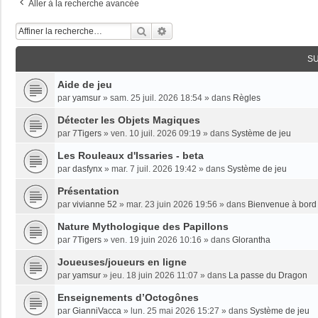
Aller à la recherche avancée
Rechercher
Recherche Avancée
S
Aide de jeu
par
yamsur
»
sam. 25 juil. 2026 18:54
» dans
Règles
Détecter les Objets Magiques
par
7Tigers
»
ven. 10 juil. 2026 09:19
» dans
Système de jeu
Les Rouleaux d'Issaries - beta
par
dasfynx
»
mar. 7 juil. 2026 19:42
» dans
Système de jeu
Présentation
par
vivianne 52
»
mar. 23 juin 2026 19:56
» dans
Bienvenue à bord 
Nature Mythologique des Papillons
par
7Tigers
»
ven. 19 juin 2026 10:16
» dans
Glorantha
Joueuses/joueurs en ligne
par
yamsur
»
jeu. 18 juin 2026 11:07
» dans
La passe du Dragon
Enseignements dʼOctogônes
par
GianniVacca
»
lun. 25 mai 2026 15:27
» dans
Système de jeu