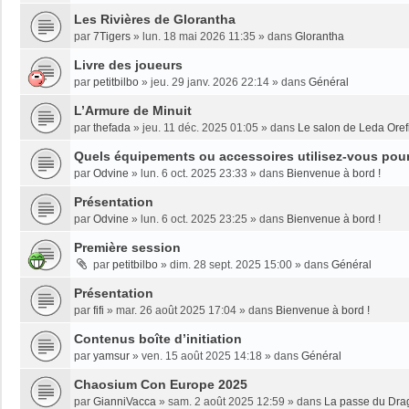
Les Rivières de Glorantha
par
7Tigers
»
lun. 18 mai 2026 11:35
» dans
Glorantha
Livre des joueurs
par
petitbilbo
»
jeu. 29 janv. 2026 22:14
» dans
Général
L’Armure de Minuit
par
thefada
»
jeu. 11 déc. 2025 01:05
» dans
Le salon de Leda Oref
Quels équipements ou accessoires utilisez-vous pour 
par
Odvine
»
lun. 6 oct. 2025 23:33
» dans
Bienvenue à bord !
Présentation
par
Odvine
»
lun. 6 oct. 2025 23:25
» dans
Bienvenue à bord !
Première session
par
petitbilbo
»
dim. 28 sept. 2025 15:00
» dans
Général
Présentation
par
fifi
»
mar. 26 août 2025 17:04
» dans
Bienvenue à bord !
Contenus boîte d’initiation
par
yamsur
»
ven. 15 août 2025 14:18
» dans
Général
Chaosium Con Europe 2025
par
GianniVacca
»
sam. 2 août 2025 12:59
» dans
La passe du Dra