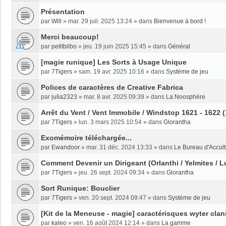
Présentation
par
Will
»
mar. 29 juil. 2025 13:24
» dans
Bienvenue à bord !
Merci beaucoup!
par
petitbilbo
»
jeu. 19 juin 2025 15:45
» dans
Général
[magie runique] Les Sorts à Usage Unique
par
7Tigers
»
sam. 19 avr. 2025 10:16
» dans
Système de jeu
Polices de caractères de Creative Fabrica
par
julia2323
»
mar. 8 avr. 2025 09:39
» dans
La Noosphère
Arrêt du Vent / Vent Immobile / Windstop 1621 - 1622 
par
7Tigers
»
lun. 3 mars 2025 10:54
» dans
Glorantha
Exomémoire téléchargée...
par
Ewandoor
»
mar. 31 déc. 2024 13:33
» dans
Le Bureau d'Accult
Comment Devenir un Dirigeant (Orlanthi / Yelmites / L
par
7Tigers
»
jeu. 26 sept. 2024 09:34
» dans
Glorantha
Sort Runique: Bouclier
par
7Tigers
»
ven. 20 sept. 2024 09:47
» dans
Système de jeu
[Kit de la Meneuse - magie] caractérisques wyter clan
par
kaleo
»
ven. 16 août 2024 12:14
» dans
La gamme