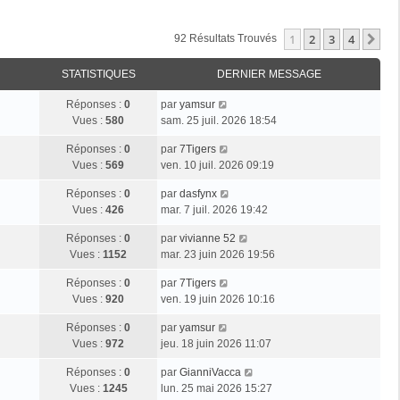
1
2
3
4
Su
92 Résultats Trouvés
STATISTIQUES
DERNIER MESSAGE
Réponses :
0
par
yamsur
Vues :
580
sam. 25 juil. 2026 18:54
Réponses :
0
par
7Tigers
Vues :
569
ven. 10 juil. 2026 09:19
Réponses :
0
par
dasfynx
Vues :
426
mar. 7 juil. 2026 19:42
Réponses :
0
par
vivianne 52
Vues :
1152
mar. 23 juin 2026 19:56
Réponses :
0
par
7Tigers
Vues :
920
ven. 19 juin 2026 10:16
Réponses :
0
par
yamsur
Vues :
972
jeu. 18 juin 2026 11:07
Réponses :
0
par
GianniVacca
Vues :
1245
lun. 25 mai 2026 15:27