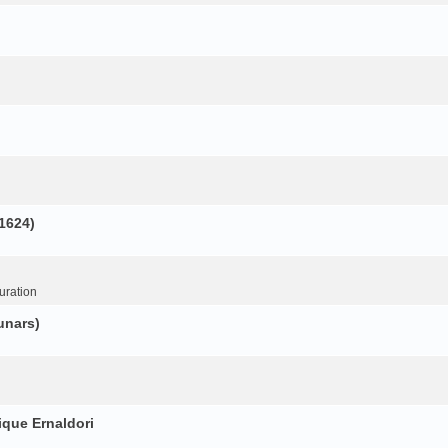
(1624)
uration
unars)
ique Ernaldori