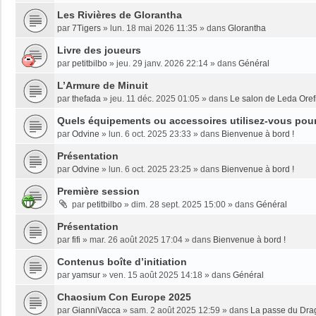
Les Rivières de Glorantha
par
7Tigers
»
lun. 18 mai 2026 11:35
» dans
Glorantha
Livre des joueurs
par
petitbilbo
»
jeu. 29 janv. 2026 22:14
» dans
Général
L’Armure de Minuit
par
thefada
»
jeu. 11 déc. 2025 01:05
» dans
Le salon de Leda Oref
Quels équipements ou accessoires utilisez-vous pour 
par
Odvine
»
lun. 6 oct. 2025 23:33
» dans
Bienvenue à bord !
Présentation
par
Odvine
»
lun. 6 oct. 2025 23:25
» dans
Bienvenue à bord !
Première session
par
petitbilbo
»
dim. 28 sept. 2025 15:00
» dans
Général
Présentation
par
fifi
»
mar. 26 août 2025 17:04
» dans
Bienvenue à bord !
Contenus boîte d’initiation
par
yamsur
»
ven. 15 août 2025 14:18
» dans
Général
Chaosium Con Europe 2025
par
GianniVacca
»
sam. 2 août 2025 12:59
» dans
La passe du Dra