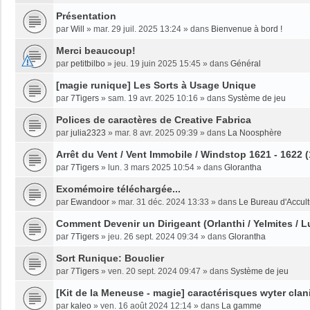
Présentation
par
Will
»
mar. 29 juil. 2025 13:24
» dans
Bienvenue à bord !
Merci beaucoup!
par
petitbilbo
»
jeu. 19 juin 2025 15:45
» dans
Général
[magie runique] Les Sorts à Usage Unique
par
7Tigers
»
sam. 19 avr. 2025 10:16
» dans
Système de jeu
Polices de caractères de Creative Fabrica
par
julia2323
»
mar. 8 avr. 2025 09:39
» dans
La Noosphère
Arrêt du Vent / Vent Immobile / Windstop 1621 - 1622 
par
7Tigers
»
lun. 3 mars 2025 10:54
» dans
Glorantha
Exomémoire téléchargée...
par
Ewandoor
»
mar. 31 déc. 2024 13:33
» dans
Le Bureau d'Accult
Comment Devenir un Dirigeant (Orlanthi / Yelmites / L
par
7Tigers
»
jeu. 26 sept. 2024 09:34
» dans
Glorantha
Sort Runique: Bouclier
par
7Tigers
»
ven. 20 sept. 2024 09:47
» dans
Système de jeu
[Kit de la Meneuse - magie] caractérisques wyter clan
par
kaleo
»
ven. 16 août 2024 12:14
» dans
La gamme