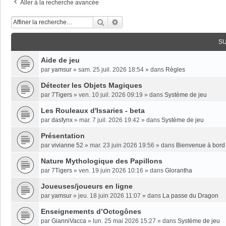
Aller à la recherche avancée
Rechercher
Recherche Avancée
S
Aide de jeu
par
yamsur
»
sam. 25 juil. 2026 18:54
» dans
Règles
Détecter les Objets Magiques
par
7Tigers
»
ven. 10 juil. 2026 09:19
» dans
Système de jeu
Les Rouleaux d'Issaries - beta
par
dasfynx
»
mar. 7 juil. 2026 19:42
» dans
Système de jeu
Présentation
par
vivianne 52
»
mar. 23 juin 2026 19:56
» dans
Bienvenue à bord 
Nature Mythologique des Papillons
par
7Tigers
»
ven. 19 juin 2026 10:16
» dans
Glorantha
Joueuses/joueurs en ligne
par
yamsur
»
jeu. 18 juin 2026 11:07
» dans
La passe du Dragon
Enseignements dʼOctogônes
par
GianniVacca
»
lun. 25 mai 2026 15:27
» dans
Système de jeu