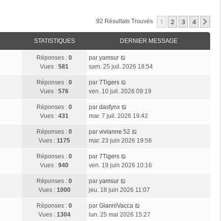
1
2
3
4
Su
92 Résultats Trouvés
STATISTIQUES
DERNIER MESSAGE
Réponses :
0
par
yamsur
Vues :
581
sam. 25 juil. 2026 18:54
Réponses :
0
par
7Tigers
Vues :
576
ven. 10 juil. 2026 09:19
Réponses :
0
par
dasfynx
Vues :
431
mar. 7 juil. 2026 19:42
Réponses :
0
par
vivianne 52
Vues :
1175
mar. 23 juin 2026 19:56
Réponses :
0
par
7Tigers
Vues :
940
ven. 19 juin 2026 10:16
Réponses :
0
par
yamsur
Vues :
1000
jeu. 18 juin 2026 11:07
Réponses :
0
par
GianniVacca
Vues :
1304
lun. 25 mai 2026 15:27