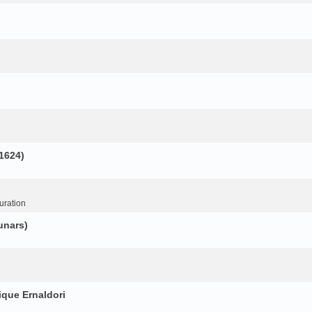
(1624)
uration
unars)
ique Ernaldori