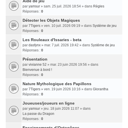
Aide de jeu
par
yamsur
» sam. 25 juil. 2026 18:54 » dans
Règles
Réponses :
0
Détecter les Objets Magiques
par
7Tigers
» ven. 10 juil. 2026 09:19 » dans
Système de jeu
Réponses :
0
Les Rouleaux d'Issaries - beta
par
dasfynx
» mar. 7 juil. 2026 19:42 » dans
Système de jeu
Réponses :
0
Présentation
par
vivianne 52
» mar. 23 juin 2026 19:56 » dans
Bienvenue à bord !
Réponses :
0
Nature Mythologique des Papillons
par
7Tigers
» ven. 19 juin 2026 10:16 » dans
Glorantha
Réponses :
0
Joueuses/joueurs en ligne
par
yamsur
» jeu. 18 juin 2026 11:07 » dans
La passe du Dragon
Réponses :
0
Enseignements dʼOctogônes