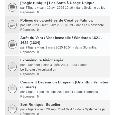
[magie runique] Les Sorts à Usage Unique
par
7Tigers
» sam. 19 avr. 2025 10:16 » dans
Système de jeu
Réponses :
0
Polices de caractères de Creative Fabrica
par
julia2323
» mar. 8 avr. 2025 09:39 » dans
La Noosphère
Réponses :
0
Arrêt du Vent / Vent Immobile / Windstop 1621 -
1622 (1624)
par
7Tigers
» lun. 3 mars 2025 10:54 » dans
Glorantha
Réponses :
0
Exomémoire téléchargée...
par
Ewandoor
» mar. 31 déc. 2024 13:33 » dans
Le Bureau d'Acculturation
Réponses :
0
Comment Devenir un Dirigeant (Orlanthi / Yelmites
/ Lunars)
par
7Tigers
» jeu. 26 sept. 2024 09:34 » dans
Glorantha
Réponses :
0
Sort Runique: Bouclier
par
7Tigers
» ven. 20 sept. 2024 09:47 » dans
Système de jeu
Réponses :
0