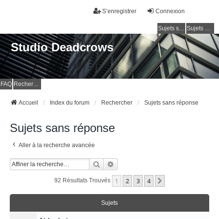
S’enregistrer
Connexion
Sujets sans réponse
Sujets actifs
Studio Deadcrows
FAQ
Rechercher
Accueil
Index du forum
Rechercher
Sujets sans réponse
Sujets sans réponse
Aller à la recherche avancée
Rechercher
Recherche Avancée
1
2
3
4
Suivante
92 Résultats Trouvés
Sujets