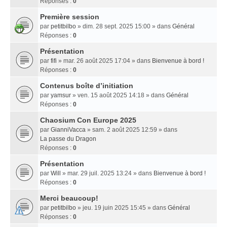
Réponses :
0
Première session
par
petitbilbo
» dim. 28 sept. 2025 15:00 » dans
Général
Réponses :
0
Présentation
par
fifi
» mar. 26 août 2025 17:04 » dans
Bienvenue à bord !
Réponses :
0
Contenus boîte d’initiation
par
yamsur
» ven. 15 août 2025 14:18 » dans
Général
Réponses :
0
Chaosium Con Europe 2025
par
GianniVacca
» sam. 2 août 2025 12:59 » dans
La passe du Dragon
Réponses :
0
Présentation
par
Will
» mar. 29 juil. 2025 13:24 » dans
Bienvenue à bord !
Réponses :
0
Merci beaucoup!
par
petitbilbo
» jeu. 19 juin 2025 15:45 » dans
Général
Réponses :
0