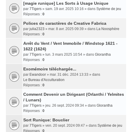
[magie runique] Les Sorts à Usage Unique
par
7Tigers
» sam. 19 avr. 2025 10:16 » dans
Système de jeu
Réponses :
0
Polices de caractères de Creative Fabrica
par
julia2323
» mar. 8 avr. 2025 09:39 » dans
La Noosphère
Réponses :
0
Arrêt du Vent / Vent Immobile / Windstop 1621 -
1622 (1624)
par
7Tigers
» lun. 3 mars 2025 10:54 » dans
Glorantha
Réponses :
0
Exomémoire téléchargée...
par
Ewandoor
» mar. 31 déc. 2024 13:33 » dans
Le Bureau d'Acculturation
Réponses :
0
Comment Devenir un Dirigeant (Orlanthi / Yelmites
/ Lunars)
par
7Tigers
» jeu. 26 sept. 2024 09:34 » dans
Glorantha
Réponses :
0
Sort Runique: Bouclier
par
7Tigers
» ven. 20 sept. 2024 09:47 » dans
Système de jeu
Réponses :
0