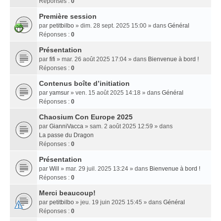
Réponses :
0
Première session
par
petitbilbo
» dim. 28 sept. 2025 15:00 » dans
Général
Réponses :
0
Présentation
par
fifi
» mar. 26 août 2025 17:04 » dans
Bienvenue à bord !
Réponses :
0
Contenus boîte d’initiation
par
yamsur
» ven. 15 août 2025 14:18 » dans
Général
Réponses :
0
Chaosium Con Europe 2025
par
GianniVacca
» sam. 2 août 2025 12:59 » dans
La passe du Dragon
Réponses :
0
Présentation
par
Will
» mar. 29 juil. 2025 13:24 » dans
Bienvenue à bord !
Réponses :
0
Merci beaucoup!
par
petitbilbo
» jeu. 19 juin 2025 15:45 » dans
Général
Réponses :
0