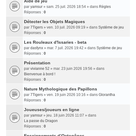
Aide de jeu
par
yamsur
» sam. 25 juil. 2026 18:54 » dans
Règles
Réponses :
0
Détecter les Objets Magiques
par
7Tigers
» ven. 10 juil. 2026 09:19 » dans
Système de jeu
Réponses :
0
Les Rouleaux d'Issaries - beta
par
dasfynx
» mar. 7 juil. 2026 19:42 » dans
Système de jeu
Réponses :
0
Présentation
par
vivianne 52
» mar. 23 juin 2026 19:56 » dans
Bienvenue à bord !
Réponses :
0
Nature Mythologique des Papillons
par
7Tigers
» ven. 19 juin 2026 10:16 » dans
Glorantha
Réponses :
0
Joueuses/joueurs en ligne
par
yamsur
» jeu. 18 juin 2026 11:07 » dans
La passe du Dragon
Réponses :
0
Enseignements dʼOctogônes