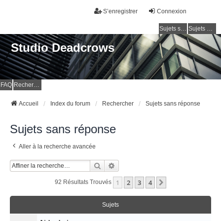
S’enregistrer
Connexion
Sujets sans réponse
Sujets actifs
Studio Deadcrows
FAQ
Rechercher
Accueil
Index du forum
Rechercher
Sujets sans réponse
Sujets sans réponse
Aller à la recherche avancée
Rechercher
Recherche Avancée
1
2
3
4
Suivante
92 Résultats Trouvés
Sujets